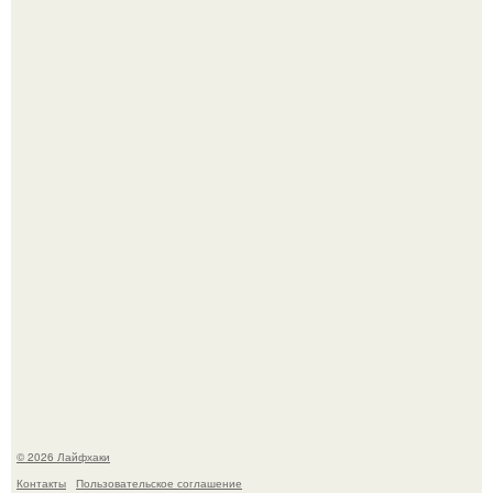
Домашние питомцы способны продлить жизнь своих
хозяев на 6-10 лет.
Чем заболела груша и как ее лечить?
© 2026 Лайфхаки
Контакты
Пользовательское соглашение