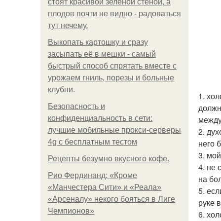
стоят красивой зелёной стеной, а
плодов почти не видно - радоваться
тут нечему.
Выкопать картошку и сразу
засыпать её в мешки - самый
быстрый способ спрятать вместе с
урожаем гниль, порезы и больные
клубни.
1. хо
Безопасность и
должн
конфиденциальность в сети:
между
лучшие мобильные прокси-серверы
2. ду
4g с бесплатным тестом
него 
3. мо
Рецепты безумно вкусного кофе.
4. не
Рио Фердинанд: «Кроме
на бо
«Манчестера Сити» и «Реала»
5. ес
«Арсеналу» некого бояться в Лиге
руке 
Чемпионов»
6. хол