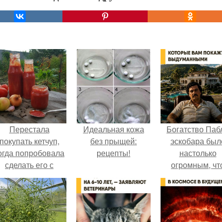
Перестала
Идеальная кожа
Богатство Паб
покупать кетчуп,
без прыщей:
эскобара был
огда попробовала
рецепты!
настолько
сделать его с
огромным, чт
яблоками.
многие истории
нём звучат ка
вымысел.