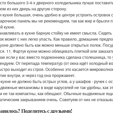
есто большого 3-4-х дверного холодильника лучше постави
ном из них дверь на другую сторону.
ли кухня большая, очень удобно в центре устроить островок
варочною панель мы не рекомендуем, так как жир и брызги п
й кухне.
танавливать в кухне барную стойку не имеет смысла. Сидеть 
ок может с них легко упасть. Как правило, домашние пред
 кухне должно быть как можно меньше открытых полок. Посу
ся. 11. Фартук кухни можно облицевать плиткой или заказать
чае если у вас вместо подоконника сделана столешница, то
ендуем. От перепада температур (от окна идёт холодный воз
ыстро выходит из строя. Особенно это касается микроволно
тие внутри, и через год она проржавеет.
а кухне не должно быть острых углов, а у шкафов - ручек с 
ыдвижные механизмы в виде каруселей не так удобны, как э
м не так компактны, как обещают. Обычные выдвижные ящик
атическим закрыванием очень. Советуем от них не отказы
авилось? Поделитесь с друзьями!