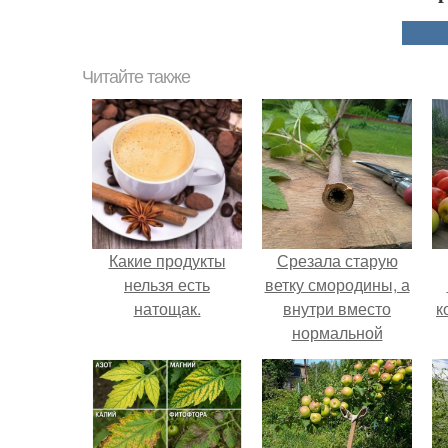
Читайте также
Какие продукты
Срезала старую
нельзя есть
ветку смородины, а
натощак.
внутри вместо
к
нормальной
светлой
сердцевины
оказалась чёрная
пустота.