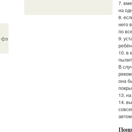
7. вм
на од
8. ес
него 
по все
⇦
9. ус
ребён
10. в
пылит
В слу
реком
она б
покры
13. н
14. в
совсе
автом
Понр