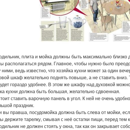
лодильник, плита и мойка должны быть максимально близко др
ы располагаться рядом. Главное, чтобы нужно было прео
 ними, ведь известно, что хозяйка кухни может за один вечер
ховой шкаф желательно поднять повыше, а не ставить вниз.
будет гораздо удобнее. В этом же шкафу над духовкой можн
йка кухни должна быть большая, желательно сдвоенная.
 стоит ставить варочную панель в угол. К ней не очень удоб
льшой праздник.
ли вы правша, посудомойка должна быть слева от мойки, если
вы держите тарелку, смывая с неё остатки пищи, перед тем к
одильник не должен стоять у окна, так как он закрывает собо