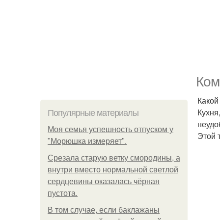
Ком
Какой
Кухня
Популярные материалы
неудо
Моя семья успешность отпуском у
Этой 
"Морюшка измеряет".
Срезала старую ветку смородины, а
внутри вместо нормальной светлой
сердцевины оказалась чёрная
пустота.
В том случае, если баклажаны