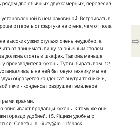
ть рядом два обычных двухкамерных, перевесив
 с установленной в нём раковиной. Встраивать в
роще оттереть от фартука на стене, чем от пола
⇨
на высоких узких стульях очень неудобно, а
почитают принимать пищу за обычным столом.
да должна стоять в шкафах. Так она меньше
 у производителя кухонь. Тут выбирать вам. 12.
 устанавливать на ней бытовую технику мы не
дух) образуется конденсат внутри техники и,
вой печи - конденсат разрушает эмалевое
острыми краями.
то описывают продавцы кухонь. К тому же они
и гораздо удобней. 15. Ящики удобны с
ваться. Советы_в_быту@m_Lifehack.