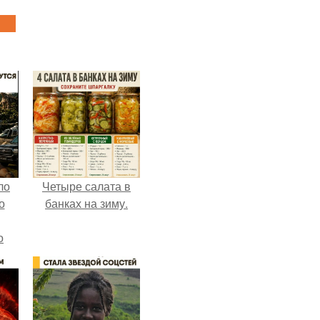
ло
Четыре салата в
о
банках на зиму.
о
 о
к