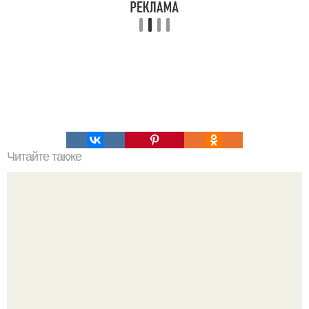
Читайте также
Что делать на ночевке с подругой. Как устроить весёлую
ночёвку с подружками