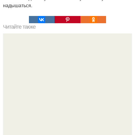
надышаться.
Читайте также
Что делать на ночевке с подругой. Как устроить весёлую
ночёвку с подружками