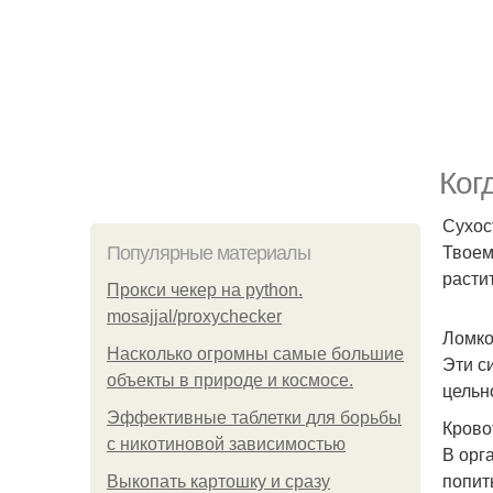
Ког
Сухос
Твоем
Популярные материалы
расти
Прокси чекер на python.
mosajjal/proxychecker
Ломко
Насколько огромны самые большие
Эти с
объекты в природе и космосе.
цельн
Эффективные таблетки для борьбы
Крово
с никотиновой зависимостью
В орг
попит
Выкопать картошку и сразу