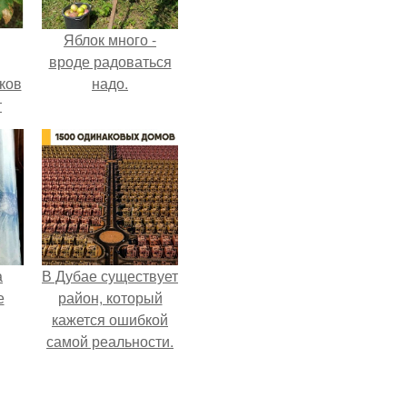
Яблок много -
вроде радоваться
ков
надо.
т
а
В Дубае существует
е
район, который
кажется ошибкой
самой реальности.