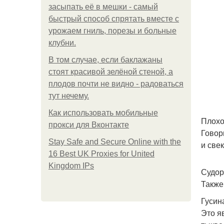
засыпать её в мешки - самый
быстрый способ спрятать вместе с
урожаем гниль, порезы и больные
клубни.
В том случае, если баклажаны
стоят красивой зелёной стеной, а
плодов почти не видно - радоваться
тут нечему.
Как использовать мобильные
Плохо
прокси для Вконтакте
Говор
Stay Safe and Secure Online with the
и свек
16 Best UK Proxies for United
Kingdom IPs
Судор
Также
Гусин
Это я