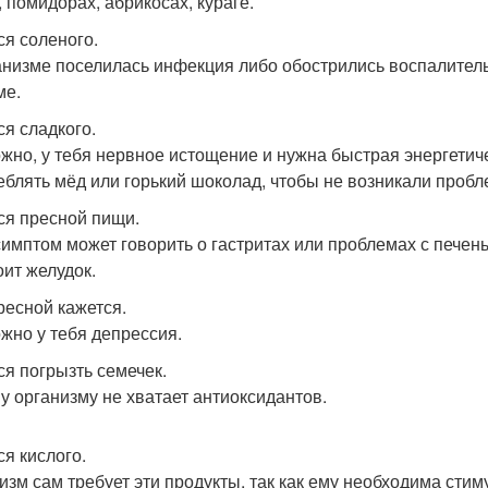
, помидорах, абрикосах, кураге.
ся соленого.
анизме поселилась инфекция либо обострились воспалител
ме.
ся сладкого.
жно, у тебя нервное истощение и нужна быстрая энергетиче
еблять мёд или горький шоколад, чтобы не возникали проб
ся пресной пищи.
симптом может говорить о гастритах или проблемах с пече
оит желудок.
ресной кажется.
жно у тебя депрессия.
ся погрызть семечек.
у организму не хватает антиоксидантов.
ся кислого.
изм сам требует эти продукты, так как ему необходима сти