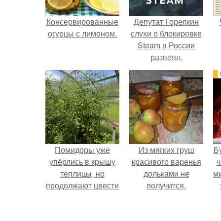
Консервированные
Депутат Горелкин
огурцы с лимоном.
слухи о блокировке
Steam в России
развеял.
Помидоры уже
Из мягких груш
Б
упёрлись в крышу
красивого варенья
ч
теплицы, но
дольками не
м
продолжают цвести
получится.
как сумасшедшие?