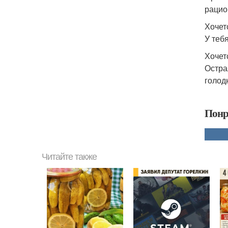
рацио
Хочет
У теб
Хочет
Остра
голод
Понр
Читайте также