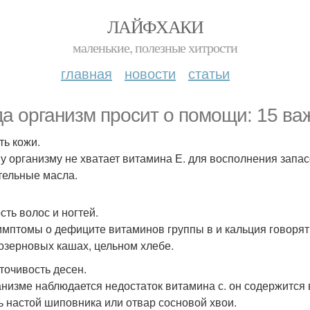
ЛАЙФХАКИ
маленькие, полезные хитрости
главная
новости
статьи
да организм просит о помощи: 15 ва
ть кожи.
у организму не хватает витамина Е. для восполнения запас
тельные масла.
сть волос и ногтей.
имптомы о дефиците витаминов группы в и кальция говорят
озерновых кашах, цельном хлебе.
точивость десен.
анизме наблюдается недостаток витамина с. он содержится 
ь настой шиповника или отвар сосновой хвои.