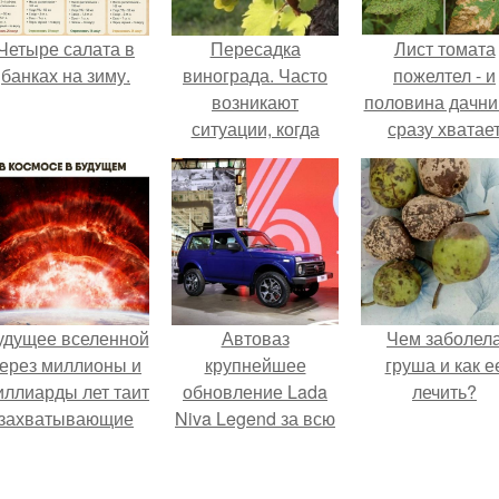
Четыре салата в
Пересадка
Лист томата
банках на зиму.
винограда. Часто
пожелтел - и
возникают
половина дачни
ситуации, когда
сразу хватае
взрослый куст
удобрение.
винограда
необходимо
пересадить на
новое место.
удущее вселенной
Автоваз
Чем заболел
ерез миллионы и
крупнейшее
груша и как е
иллиарды лет таит
обновление Lada
лечить?
захватывающие
Niva Legend за всю
тайны.
историю
представил.