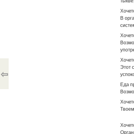
тыкве
Хочет
В орг
систе
Хочет
Возмо
употр
Хочет
Этот 
⇦
успок
Еда п
Возмо
Хочет
Твоем
Хочет
Орган