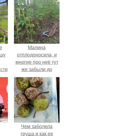
е
Малина
ышу
отплодоносила, и
многие про неё тут
сти
же забыли до
ие?
следующего лета.
Чем заболела
груша и как ее