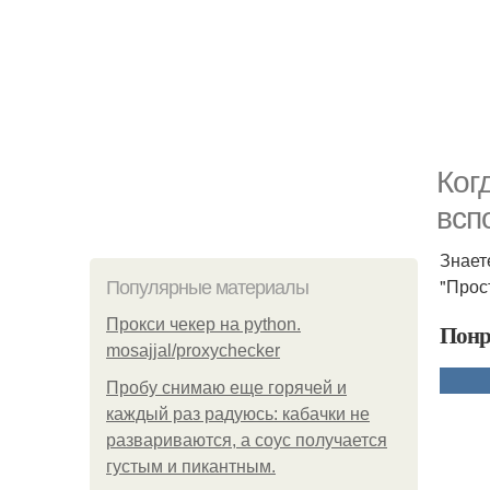
Ког
всп
Знаете
"Прос
Популярные материалы
Прокси чекер на python.
Понр
mosajjal/proxychecker
Пробу снимаю еще горячей и
каждый раз радуюсь: кабачки не
развариваются, а соус получается
густым и пикантным.