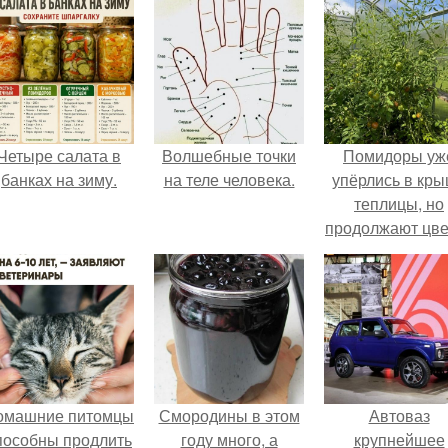
Четыре салата в
Волшебные точки
Помидоры уж
банках на зиму.
на теле человека.
упёрлись в кр
теплицы, но
продолжают цве
как сумасшедш
омашние питомцы
Смородины в этом
Автоваз
пособны продлить
году много, а
крупнейшее