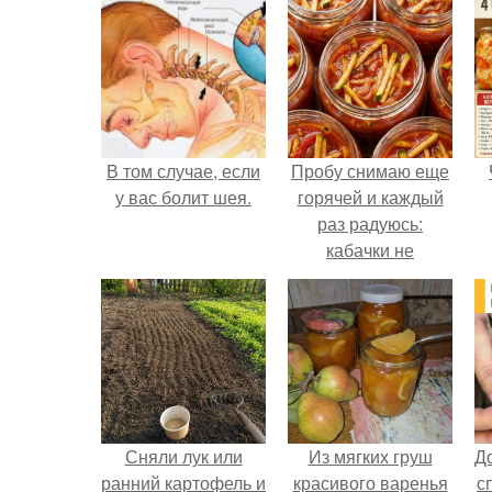
В том случае, если
Пробу снимаю еще
у вас болит шея.
горячей и каждый
раз радуюсь:
кабачки не
развариваются, а
соус получается
густым и
пикантным.
Сняли лук или
Из мягких груш
Д
ранний картофель и
красивого варенья
с