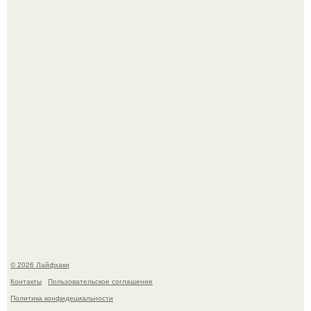
Чем заболела груша и как ее лечить?
В Дубае существует район, который кажется ошибкой
самой реальности.
© 2026 Лайфхаки
Контакты
Пользовательское соглашение
Политика конфидециальности