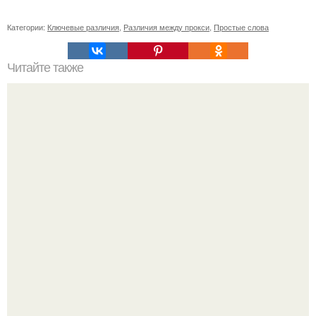
Категории:
Ключевые различия
,
Различия между прокси
,
Простые слова
Читайте также
Спаси яблоки и груши от садовой гнили!