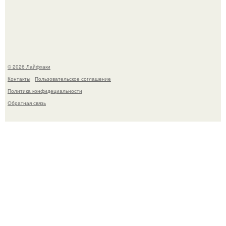
деста мгновенно разлетелось по всему интернету и
сделало её новой звездой соцсетей.
© 2026 Лайфхаки
Контакты
Пользовательское соглашение
Политика конфидециальности
Обратная связь