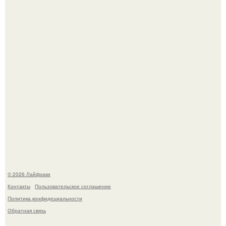
Чем заболела груша и как ее лечить?
В Дубае существует район, который кажется ошибкой
самой реальности.
© 2026 Лайфхаки
Контакты
Пользовательское соглашение
Политика конфидециальности
Обратная связь