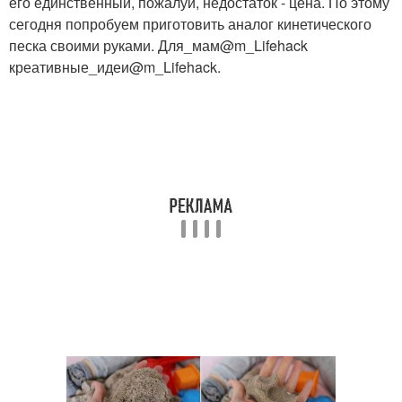
его единственный, пожалуй, недостаток - цена. По этому
сегодня попробуем приготовить аналог кинетического
песка своими руками. Для_мам@m_Lifehack
креативные_идеи@m_Lifehack.