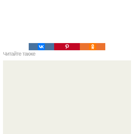
Читайте также
Топ - 9 вкусного, яркого и аппетитного желе?