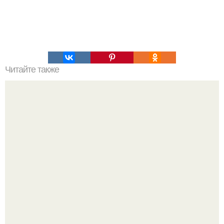
Читайте также
Предлагаю вам сделать самодельный фонарик,
работающий на воде!