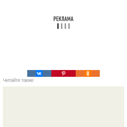
Читайте также