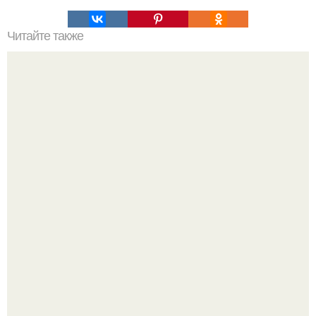
Читайте также
Что делать на ночевке с подругой. Как устроить весёлую
ночёвку с подружками