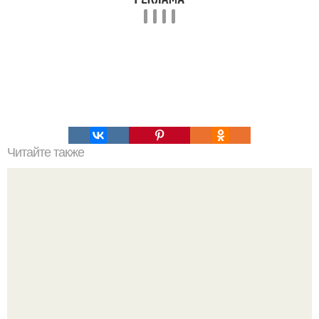
Читайте также
Уже проснулись: как не встретить гадюку на любимых
грядках.