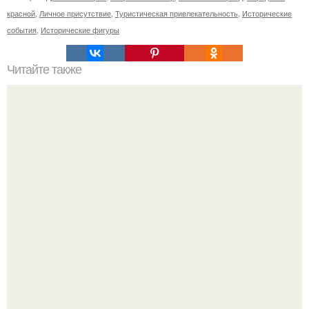
красной
,
Личное присутствие
,
Туристическая привлекательность
,
Исторические
события
,
Исторические фигуры
Читайте также
Что делать на ночевке с подругой. Как устроить весёлую
ночёвку с подружками