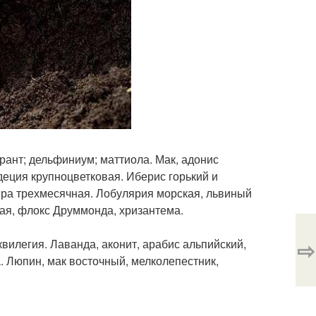
рант; дельфиниум; маттиола. Мак, адонис
одеция крупноцветковая. Иберис горький и
тера трехмесячная. Лобулярия морская, львиный
тая, флокс Друммонда, хризантема.
⇨
аквилегия. Лаванда, аконит, арабис альпийский,
. Люпин, мак восточный, мелколепестник,