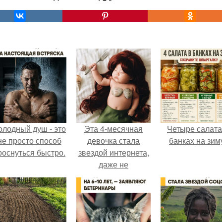
олодный душ - это
Эта 4-месячная
Четыре салата
не просто способ
девочка стала
банках на зим
роснуться быстро.
звездой интернета,
даже не
просыпаясь.