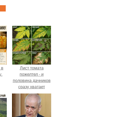
 в
Лист томата
у.
пожелтел - и
половина дачников
сразу хватает
удобрение.