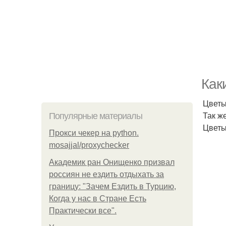
Как
Цветы
Так ж
Популярные материалы
Цветы
Прокси чекер на python.
mosajjal/proxychecker
Академик ран Онищенко призвал
россиян не ездить отдыхать за
границу: "Зачем Ездить в Турцию,
Когда у нас в Стране Есть
Практически все".