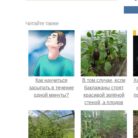
Читайте также
Как научитьcя
В том случае, если
Х
заcыпать в тeчeние
баклажаны стоят
одной минуты?
красивой зелёной
п
стеной, а плодов
почти не видно -
радоваться тут
нечему.