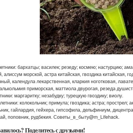
етники: бархатцы; василек; резеду; космею; настурцию; ама
й, алиссум морской, астра китайская, гвоздика китайская, г
чный, календула лекарственная, кларкия ноготковая, лава
малькольмия приморская, маттиола двурогая, резеда душис
тники: маргаритку; незабудку; турецкую гвоздику; виолу.
летники: колокольчик; примула; гвоздика; астра; прострел; 
ьник, гайлардия, гейхера, гипсофила, дельфиниум, дицентра
ай, поповник, рудбекия. Советы_в_быту@m_Lifehack.
авилось? Поделитесь с друзьями!