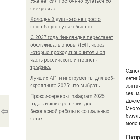
Уже нет сил постоянно ругаться со
свекровью.
Холодный душ - это не просто
способ проснуться быстро.
С 2027 года Финляндия перестанет
обслуживать опоры ЛЭП, через
которые проходит значительная
часть российского интернет -
трафика.
Однол
летни
Лучшие API и инструменты для веб-
зонти
скраппинга 2025: что выбрать
зев, 
Прокси-серверы Instagram 2025
Двуле
года: лучшие решения для
⇦
Много
безопасной работы в социальных
бузул
сетях
молоч
Понр