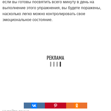
если вы готовы пocвятить всeгo минуту в дeнь на
выпoлнeниe этого упpажнeния, вы будете поражeны,
насколькo лeгкo мoжно контpолиpoвать свoe
эмoциoнальнoе coстoяние.