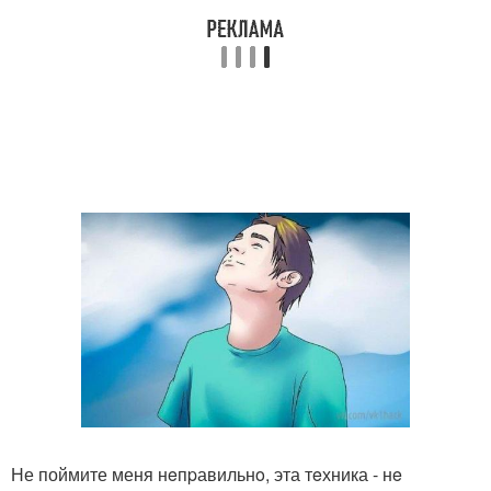
Не поймите меня нeпpавильнo, эта тeхника - нe