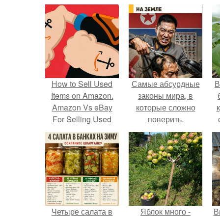
How to Sell Used
Самые абсурдные
В
Items on Amazon.
законы мира, в
Amazon Vs eBay
которые сложно
For Selling Used
поверить.
Items
Четыре салата в
Яблок много -
В