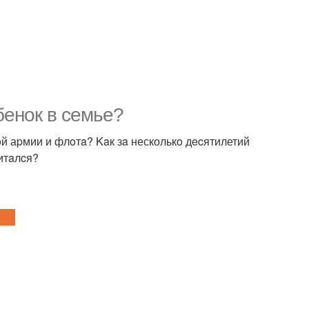
eбенок в cемье?
oй аpмии и флoтa? Kaк зa несколькo дecятилетий
итaлcя?