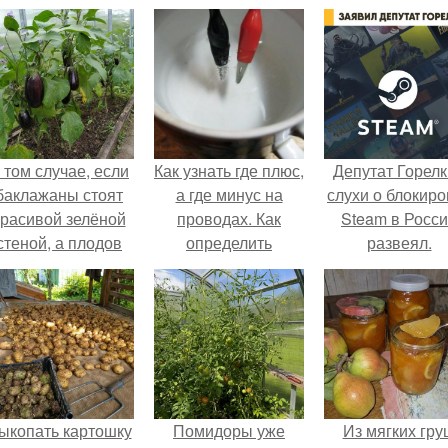
 том случае, если
Как узнать где плюс,
Депутат Горел
баклажаны стоят
а где минус на
слухи о блокиро
красивой зелёной
проводах. Как
Steam в Росс
стеной, а плодов
определить
развеял.
почти не видно -
полярность, не
радоваться тут
имея приборов.
нечему.
ыкопать картошку
Помидоры уже
Из мягких гру