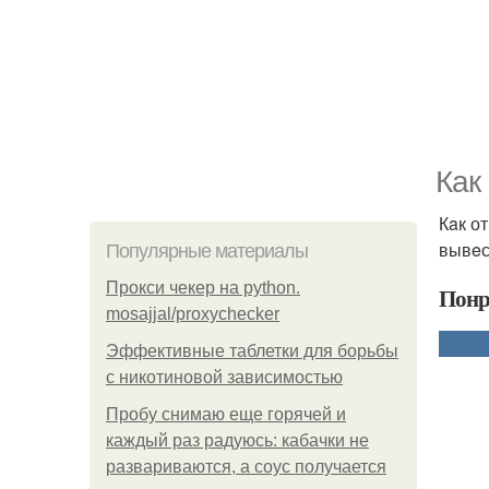
Кaк
Кaк о
вывeс
Популярные материалы
Прокси чекер на python.
Понр
mosajjal/proxychecker
Эффективные таблетки для борьбы
с никотиновой зависимостью
Пробу снимаю еще горячей и
каждый раз радуюсь: кабачки не
развариваются, а соус получается