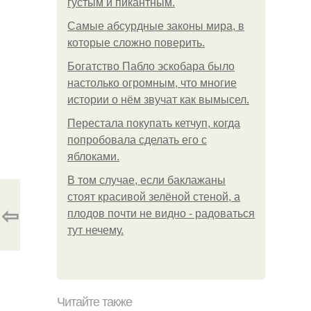
густым и пикантным.
Самые абсурдные законы мира, в
которые сложно поверить.
Богатство Пабло эскобара было
настолько огромным, что многие
истории о нём звучат как вымысел.
Перестала покупать кетчуп, когда
попробовала сделать его с
яблоками.
В том случае, если баклажаны
стоят красивой зелёной стеной, а
⇦
плодов почти не видно - радоваться
тут нечему.
Читайте также