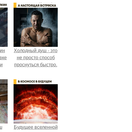
кин
Холодный душ - это
вке
не просто способ
ии
проснуться быстро.
ш
Будущее вселенной