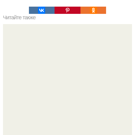
Читайте также
100 причин почему я с тобой дружу. Подарки. 100
причин, почему ты моя лучшая подруга.