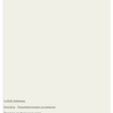
Сняли лук или ранний картофель и бросили голую грядку
до весны?
Домашние питомцы способны продлить жизнь своих
хозяев на 6-10 лет.
© 2026 Лайфхаки
Контакты
Пользовательское соглашение
Политика конфидециальности