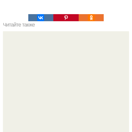
Читайте также
Как чувствует себя ученый, вколовший себе древнюю
бактерию из Якутии в надежде продлить жизнь?