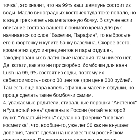
точка", это значит, что на 99% ваш шампунь состоит из
воды. Масло виноградных косточек туда тоже попало, но
в виде трех капель на мегатонную бочку. В случае если
описание состава вашего любимого крема для рук
начинается со слов "Вазелин, Парафин", то выбросьте
его в форточку и купите банку вазелина. Скорее всего,
кроме этих двух ингредиентов и пары отдушек,
закодированных в латинские названия, там ничего нет.
Да, кстати, как это ни прискорбно, бомбочки для ванн
Lush на 99, 9% состоят из соды, поэтому их
себестоимость - около 30 центов (при цене 300 рублей.
Там есть еще пара капель эфирных масел и отдушки, но
проще сделать такие бомбочки самим.
4. уважаемые родители, стиральные порошки "Аистенок"
и "ушастый нянь" сделаны в России (читайте второй
пункт. "Ушастый Нянь" сделан на фабрике "невская
косметика", что, вообще-то, уже лет 30 как не внушает
доверия, "аист" сделан на неизвестном российском
производстве. По составу эти порошки ничем не