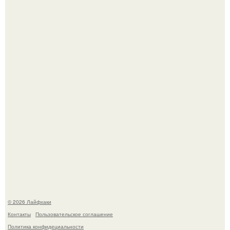
Домашние питомцы способны продлить жизнь своих
хозяев на 6-10 лет.
Будущее вселенной через миллионы и миллиарды лет
таит захватывающие тайны.
© 2026 Лайфхаки
Контакты
Пользовательское соглашение
Политика конфидециальности