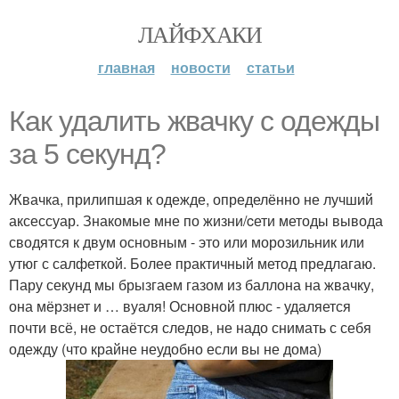
ЛАЙФХАКИ
главная
новости
статьи
Как удалить жвачку с одежды
за 5 секунд?
Жвачка, прилипшая к одежде, определённо не лучший
аксессуар. Знакомые мне по жизни/cети методы вывода
сводятся к двум основным - это или морозильник или
утюг с салфеткой. Более практичный метод предлагаю.
Пару секунд мы брызгаем газом из баллона на жвачку,
она мёрзнет и … вуаля! Основной плюс - удаляется
почти всё, не остаётся следов, не надо снимать с себя
одежду (что крайне неудобно если вы не дома)