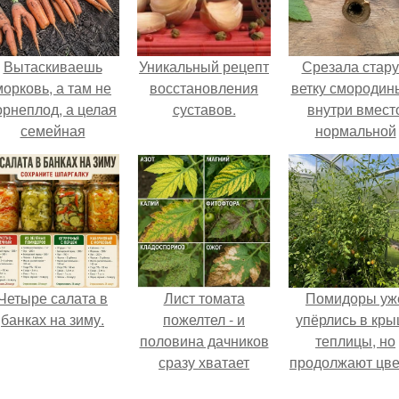
Вытаскиваешь
Уникальный рецепт
Срезала стар
морковь, а там не
восстановления
ветку смородины
орнеплод, а целая
суставов.
внутри вмест
семейная
нормальной
композиция: две
светлой
ноги, три руки и
сердцевины
щё какой-то хвост
оказалась чёр
сбоку.
пустота.
Четыре салата в
Лист томата
Помидоры уж
банках на зиму.
пожелтел - и
упёрлись в кр
половина дачников
теплицы, но
сразу хватает
продолжают цве
удобрение.
как сумасшедш