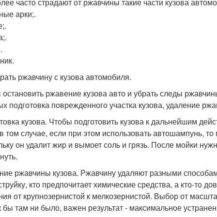
лее часто страдают от ржавчины такие части кузова автомо
ные арки;.
;.
;.
.
ник.
брать ржавчину с кузова автомобиля.
 остановить ржавение кузова авто и убрать следы ржавчин
ых подготовка поврежденного участка кузова, удаление ржа
товка кузова. Чтобы подготовить кузова к дальнейшим дейс
в том случае, если при этом использовать автошампунь, то
льку он удалит жир и вымоет соль и грязь. После мойки нуж
нуть.
ние ржавчины кузова. Ржавчину удаляют разными способами
струйку, кто предпочитает химические средства, а кто-то до
ния от крупнозернистой к мелкозернистой. Выбор от масшт
к бы там ни было, важен результат - максимальное устране