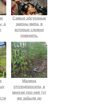
ую
Самые абсурдные
, а
законы мира, в
о
которые сложно
поверить.
ная
е
Малина
ышу
отплодоносила, и
многие про неё тут
сти
же забыли до
ие?
следующего лета.