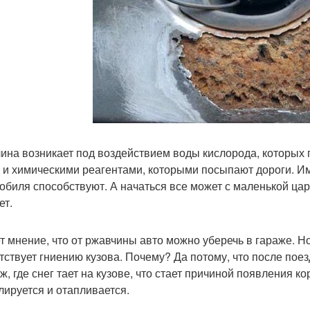
ина возникает под воздействием воды кислорода, которых 
 и химическими реагентами, которыми посыпают дороги. И
обиля способствуют. А начаться все может с маленькой цар
ет.
т мнение, что от ржавчины авто можно уберечь в гараже. Но 
тствует гниению кузова. Почему? Да потому, что после поез
аж, где снег тает на кузове, что стает причиной появления 
лируется и отапливается.