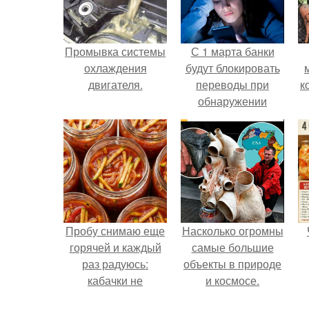
Промывка системы
С 1 марта банки
охлаждения
будут блокировать
двигателя.
переводы при
к
обнаружении
вируса.
е
Пробу снимаю еще
Насколько огромны
горячей и каждый
самые большие
раз радуюсь:
объекты в природе
кабачки не
и космосе.
развариваются, а