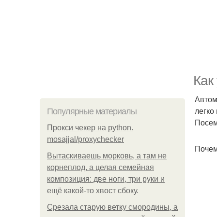
Как
Автом
легко
Популярные материалы
Посем
Прокси чекер на python.
mosajjal/proxychecker
Почем
Вытаскиваешь морковь, а там не
корнеплод, а целая семейная
композиция: две ноги, три руки и
ещё какой-то хвост сбоку.
Срезала старую ветку смородины, а