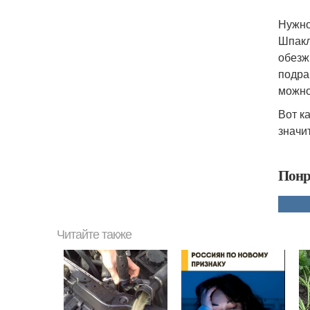
Нужно
Шпакл
обезж
подра
можно
Вот к
значи
Понр
Читайте также