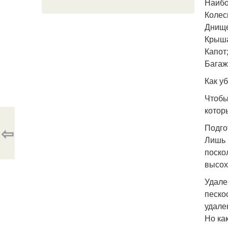
Наибо
Колес
Днище
Крыша
Капот;
Багаж
Как у
Чтобы
котор
Подго
⇦
Лишь 
поско
высох
Удале
песко
удале
Но ка