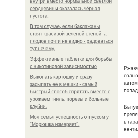
внутри вместо нормальной светлой
сердцевины оказалась чёрная
пустота.
В том случае, если баклажаны
стоят красивой зелёной стеной, а
плодов почти не видно - радоваться
тут нечему.
Эффективные таблетки для борьбы
с никотиновой зависимостью
Ржавч
солью
Выкопать картошку и сразу
автом
засыпать её в мешки - самый
попад
быстрый способ спрятать вместе с
урожаем гниль, порезы и больные
Бытуе
клубни.
препя
Моя семья успешность отпуском у
в гар
"Морюшка измеряет".
венти