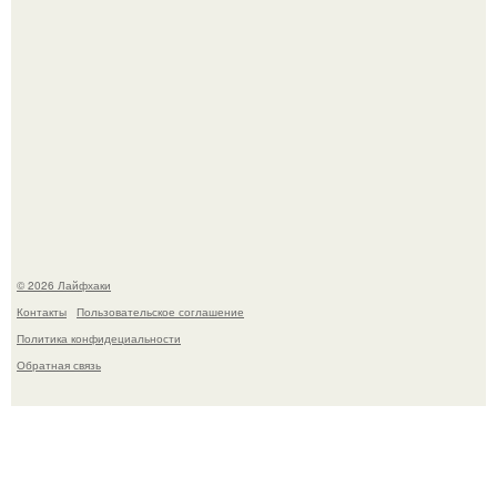
В Дубае существует район, который кажется ошибкой
самой реальности.
© 2026 Лайфхаки
Контакты
Пользовательское соглашение
Политика конфидециальности
Обратная связь