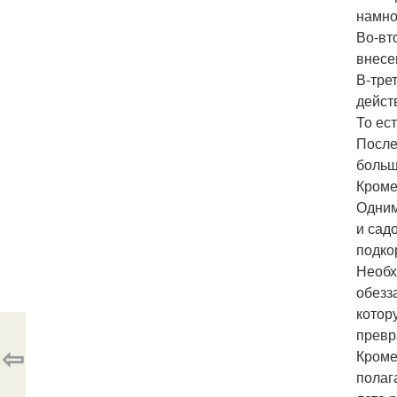
намно
Во-вт
внесе
В-тре
дейст
То ес
После
больш
Кроме
Одним
и сад
подко
Необх
обезз
котор
превр
⇦
Кроме
полаг