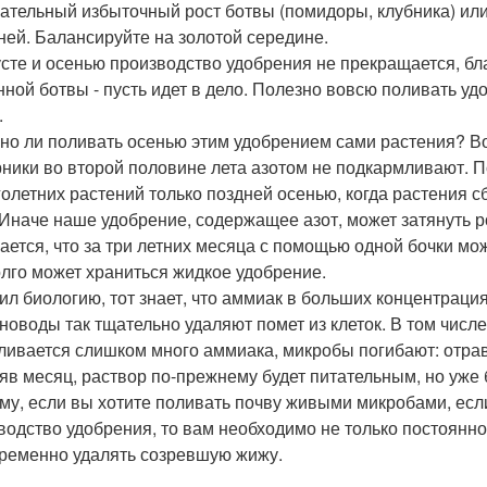
ательный избыточный рост ботвы (помидоры, клубника) ил
ней. Балансируйте на золотой середине.
усте и осенью производство удобрения не прекращается, б
нной ботвы - пусть идет в дело. Полезно вовсю поливать уд
.
но ли поливать осенью этим удобрением сами растения? Вот
рники во второй половине лета азотом не подкармливают. 
голетних растений только поздней осенью, когда растения с
 Иначе наше удобрение, содержащее азот, может затянуть р
ается, что за три летних месяца с помощью одной бочки мож
олго может храниться жидкое удобрение.
чил биологию, тот знает, что аммиак в больших концентрация
новоды так тщательно удаляют помет из клеток. В том числе
ливается слишком много аммиака, микробы погибают: отр
яв месяц, раствор по-прежнему будет питательным, но уже 
му, если вы хотите поливать почву живыми микробами, есл
водство удобрения, то вам необходимо не только постоянно
ременно удалять созревшую жижу.