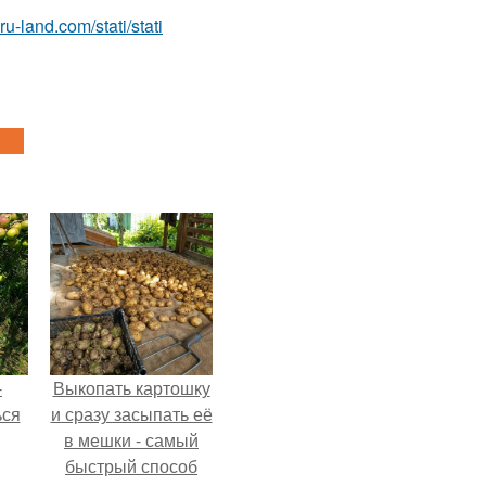
.ru-land.com/stati/stati
-
Выкопать картошку
ься
и сразу засыпать её
в мешки - самый
быстрый способ