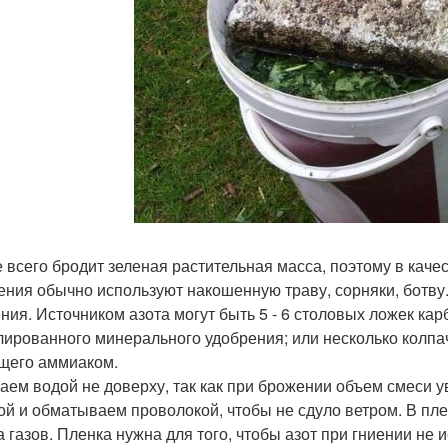
 всего бродит зеленая растительная масса, поэтому в каче
ения обычно используют накошенную траву, сорняки, ботву
ния. Источником азота могут быть 5 - 6 столовых ложек кар
лированного минерального удобрения; или несколько колпач
щего аммиаком.
аем водой не доверху, так как при брожении объем смеси 
ой и обматываем проволокой, чтобы не сдуло ветром. В пл
а газов. Пленка нужна для того, чтобы азот при гниении не 