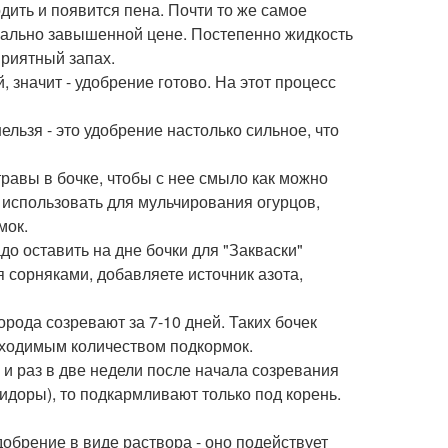
одить и появится пена. Почти то же самое
реально завышенной цене. Постепенно жидкость
приятный запах.
, значит - удобрение готово. На этот процесс
ельзя - это удобрение настолько сильное, что
равы в бочке, чтобы с нее смыло как можно
 использовать для мульчирования огурцов,
мок.
до оставить на дне бочки для "Закваски"
сорняками, добавляете источник азота,
орода созревают за 7-10 дней. Таких бочек
обходимым количеством подкормок.
 и раз в две недели после начала созревания
мидоры), то подкармливают только под корень.
обрение в виде раствора - оно подействует