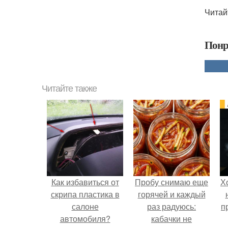
Читай
Понр
Читайте также
Как избавиться от
Пробу снимаю еще
Х
скрипа пластика в
горячей и каждый
салоне
раз радуюсь:
п
автомобиля?
кабачки не