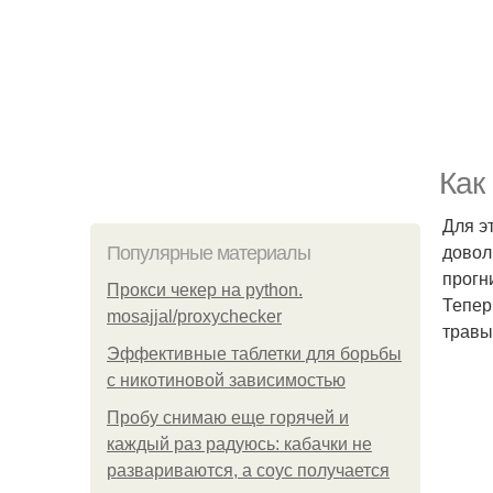
Как
Для э
довол
Популярные материалы
прогн
Прокси чекер на python.
Тепер
mosajjal/proxychecker
травы
Эффективные таблетки для борьбы
с никотиновой зависимостью
Пробу снимаю еще горячей и
каждый раз радуюсь: кабачки не
развариваются, а соус получается