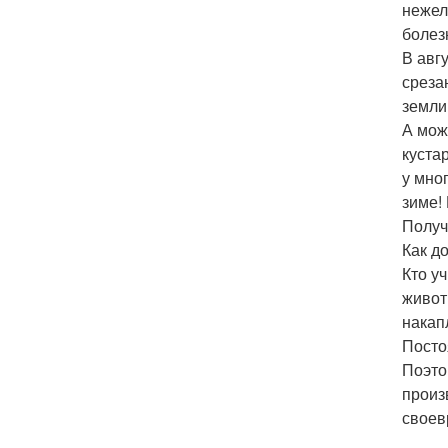
нежел
болез
В авг
среза
земли
А мож
куста
у мно
зиме!
Получ
Как д
Кто у
живот
накап
Посто
Поэто
произ
своев