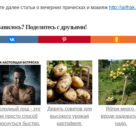
те далее статьи о вечерних прическах и макияж
http://lajfhak
авилось? Поделитесь с друзьями!
олодный душ - это
Девять советов для
Яблок много 
не просто способ
высокого урожая
вроде радоват
роснуться быстро.
картофеля.
надо.