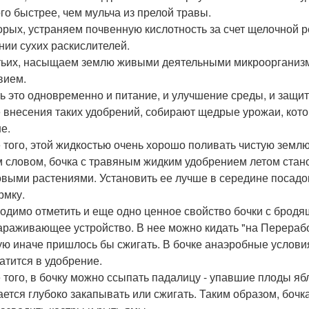
го быстрее, чем мульча из прелой травы.
орых, устраняем почвенную кислотность за счет щелочной р
нии сухих раскислителей.
тьих, насыщаем землю живыми деятельными микроорганиз
вием.
ть это одновременно и питание, и улучшение среды, и защит
 внесения таких удобрений, собирают щедрые урожаи, котор
е.
 того, этой жидкостью очень хорошо поливать чистую землю
 словом, бочка с травяным жидким удобрением летом стано
овыми растениями. Установить ее лучше в середине посадок
рмку.
одимо отметить и еще одно ценное свойство бочки с бродящ
араживающее устройство. В нее можно кидать "на Перераб
ую иначе пришлось бы сжигать. В бочке анаэробные условия
атится в удобрение.
 того, в бочку можно ссыпать падалицу - упавшие плоды яб
ается глубоко закапывать или сжигать. Таким образом, бочк