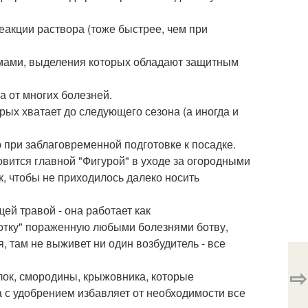
еакции раствора (тоже быстрее, чем при
мами, выделения которых обладают защитным
а от многих болезней.
ых хватает до следующего сезона (а иногда и
 при заблаговременной подготовке к посадке.
вится главной "Фигурой" в уходе за огородными
, чтобы не приходилось далеко носить
ей травой - она работает как
отку" пораженную любыми болезнями ботву,
, там не выживет ни один возбудитель - все
⇨
лок, смородины, крыжовника, которые
а с удобрением избавляет от необходимости все