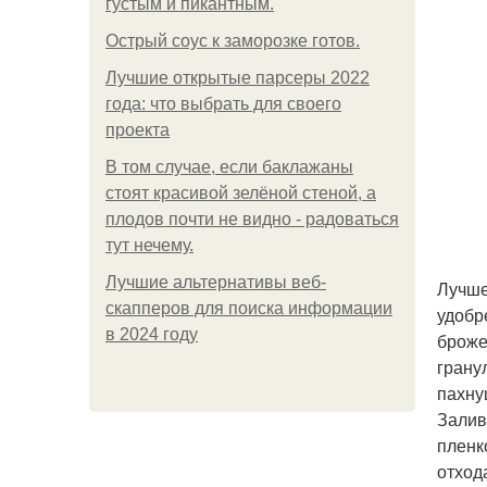
густым и пикантным.
Острый соус к заморозке готов.
Лучшие открытые парсеры 2022
года: что выбрать для своего
проекта
В том случае, если баклажаны
стоят красивой зелёной стеной, а
плодов почти не видно - радоваться
тут нечему.
Лучшие альтернативы веб-
Лучше
скапперов для поиска информации
удобр
в 2024 году
броже
грану
пахну
Залив
пленк
отход