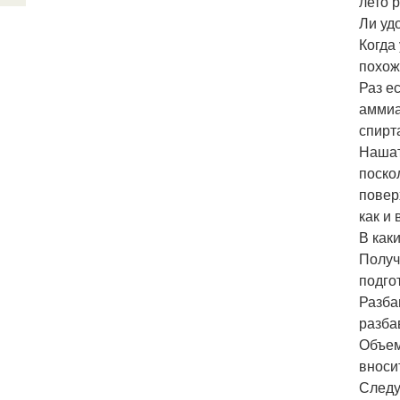
лето 
Ли уд
Когда
похож
Раз е
аммиа
спирт
Нашат
поско
повер
как и
В как
Получ
подго
Разба
разба
Объем
вноси
Следу