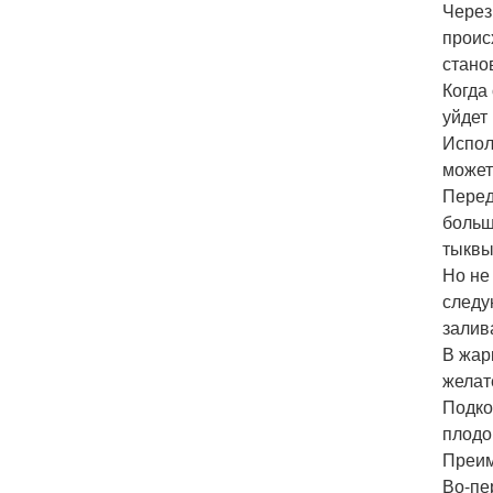
Через
проис
стано
Когда
уйдет
Испол
может
Перед
больш
тыквы
Но не
следу
залив
В жар
желат
Подко
плодо
Преим
Во-пе