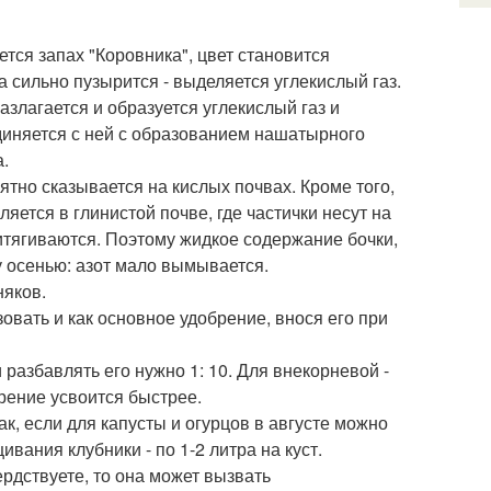
ется запах "Коровника", цвет становится
 сильно пузырится - выделяется углекислый газ.
азлагается и образуется углекислый газ и
единяется с ней с образованием нашатырного
а.
тно сказывается на кислых почвах. Кроме того,
ется в глинистой почве, где частички несут на
тягиваются. Поэтому жидкое содержание бочки,
у осенью: азот мало вымывается.
няков.
ать и как основное удобрение, внося его при
разбавлять его нужно 1: 10. Для внекорневой -
рение усвоится быстрее.
к, если для капусты и огурцов в августе можно
вания клубники - по 1-2 литра на куст.
ердствуете, то она может вызвать