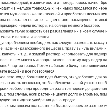
 несколько дней, в зависимости от погоды, смесь начнет бр
ходит и в желудке травоядных, чей навоз продается по не
вится мутновато - желто - зеленой и приобретает весьма не
 она перестанет пениться, а цвет станет насыщенно - темный
 примерно недели полторы, на солнце немного быстрее.
ьзовать такую жидкость без разбавления ни в коем случае н
 сжечь и вершки, и корешки.
 употреблением необходимо как следует размешать массу т
е частичек разложенного вещества, траву вынуть вилами и
, капусты и т. д., а жидкий раствор использовать для подкор
 весь: в нем масса микроорганизмов, поэтому пару ведер на
ющей партии травы. Потом набиваете бочку накопившимися 
аете водой - и все повторяется.
кое лето, когда брожение идет быстро, эти удобрения для ог
ельно иметь несколько, чтобы обеспечить свой участок не
рмки любого вида проводятся раз в три недели до цветения
в. В том случае, если растение цветет долго (например, по
ущества жидкого удобрения для огорода:
рвых, мы вносим под растения быстроусвояемое азотное уд