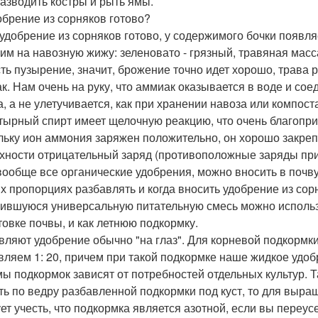
разводить костры и рыть ямы.
обрение из сорняков готово?
 удобрение из сорняков готово, у содержимого бочки появля
им на навозную жижу: зеленовато - грязный, травяная масса
сть пузырение, значит, брожение точно идет хорошо, трава р
к. Нам очень на руку, что аммиак оказывается в воде и со
а, а не улетучивается, как при хранении навоза или компост
ырный спирт имеет щелочную реакцию, что очень благоприя
льку ион аммония заряжен положительно, он хорошо закрепля
хности отрицательный заряд (противоположные заряды при
 вообще все органические удобрения, можно вносить в почв
их пропорциях разбавлять и когда вносить удобрение из сор
ившуюся универсальную питательную смесь можно использов
товке почвы, и как летнюю подкормку.
вляют удобрение обычно "на глаз". Для корневой подкормки 
вляем 1: 20, причем при такой подкормке наше жидкое удоб
ы подкормок зависят от потребностей отдельных культур. Та
ть по ведру разбавленной подкормки под куст, то для выращи
ет учесть, что подкормка является азотной, если вы переус