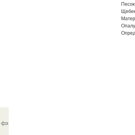
Песок
Щебен
Матер
Опалу
Опред
⇦