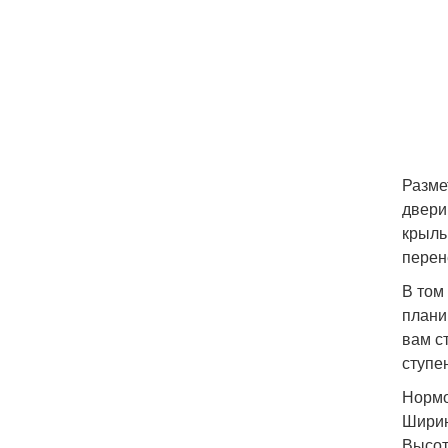
Разме
двери
крыль
перен
В том
плани
вам с
ступе
Нормо
Ширин
Высот