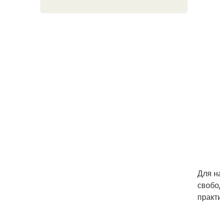
Для н
свобо
практ