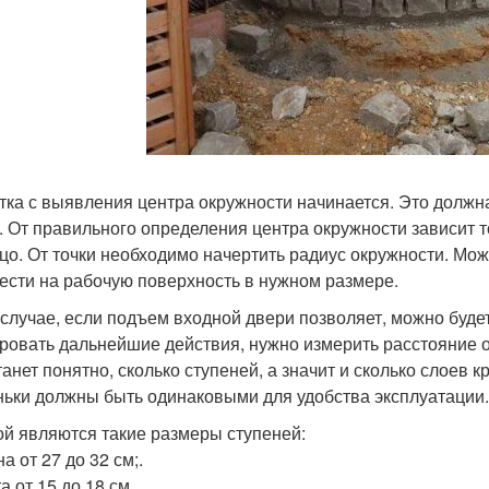
тка с выявления центра окружности начинается. Это должна
. От правильного определения центра окружности зависит т
цо. От точки необходимо начертить радиус окружности. Мож
ести на рабочую поверхность в нужном размере.
 случае, если подъем входной двери позволяет, можно буде
ровать дальнейшие действия, нужно измерить расстояние от
танет понятно, сколько ступеней, а значит и сколько слоев к
ньки должны быть одинаковыми для удобства эксплуатации.
й являются такие размеры ступеней:
а от 27 до 32 см;.
а от 15 до 18 см.