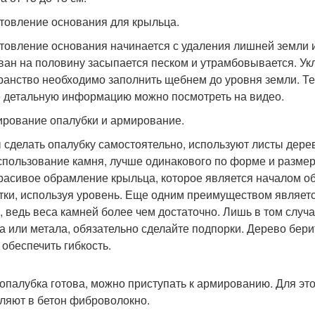
товление основания для крыльца.
товление основания начинается с удаления лишней земли и
ван на половину засыпается песком и утрамбовывается. Ук
ранство необходимо заполнить щебнем до уровня земли. Те
 детальную информацию можно посмотреть на видео.
рование опалубки и армирование.
 сделать опалубку самостоятельно, используют листы дерев
спользование камня, лучше одинакового по форме и размеру
красивое обрамление крыльца, которое является началом о
тки, используя уровень. Еще одним преимуществом является
, ведь веса камней более чем достаточно. Лишь в том случа
а или метала, обязательно сделайте подпорки. Дерево бери
 обеспечить гибкость.
 опалубка готова, можно приступать к армированию. Для эт
ляют в бетон фиброволокно.