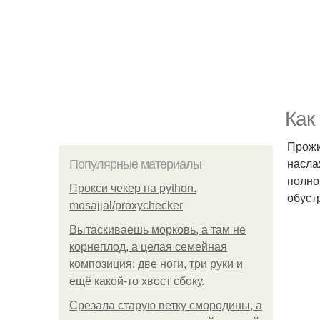
Как
Прожи
насла
Популярные материалы
полно
Прокси чекер на python.
обуст
mosajjal/proxychecker
Вытаскиваешь морковь, а там не
корнеплод, а целая семейная
композиция: две ноги, три руки и
ещё какой-то хвост сбоку.
Срезала старую ветку смородины, а