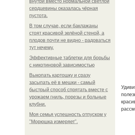
внутри вместо нормальной светлой
сердцевины оказалась чёрная
пустота.
В том случае, если баклажаны
стоят красивой зелёной стеной, а
плодов почти не видно - радоваться
тут нечему.
Эффективные таблетки для борьбы
с никотиновой зависимостью
Выкопать картошку и сразу
засыпать её в мешки - самый
Удиви
быстрый способ спрятать вместе с
полез
урожаем гниль, порезы и больные
краси
клубни.
рассм
Моя семья успешность отпуском у
"Морюшка измеряет".