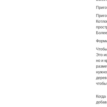
Приго
Приго
Котло
прост
Более
Форми
Чтобы
Это и
но и 
разме
нужно
дерев
чтобы
Когда
добав