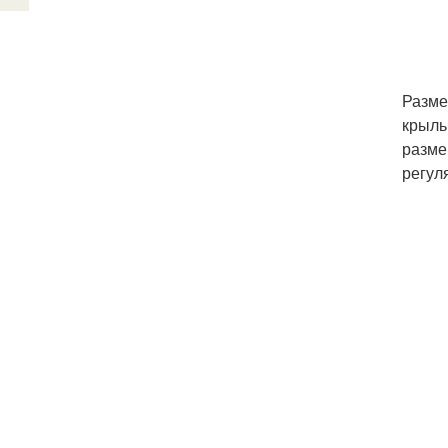
Разме
крыль
разме
регул