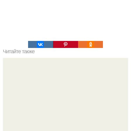
Читайте также
Интересный способ выращивания картофеля, когда
место под посадку ограничено.