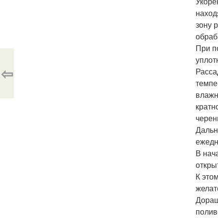
Укоре
наход
зону 
обраб
При п
уплот
⇦
Расса
темпе
влажн
кратн
черен
Дальн
ежедн
В нач
откры
К это
желат
Доращ
полив