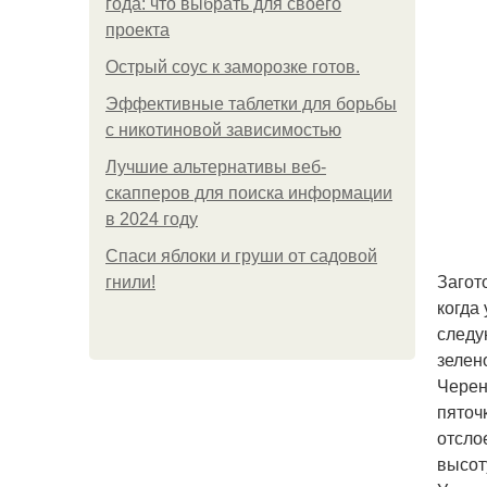
года: что выбрать для своего
проекта
Острый соус к заморозке готов.
Эффективные таблетки для борьбы
с никотиновой зависимостью
Лучшие альтернативы веб-
скапперов для поиска информации
в 2024 году
Спаси яблоки и груши от садовой
Загот
гнили!
когда
следу
зелено
Черен
пяточ
отсло
высот