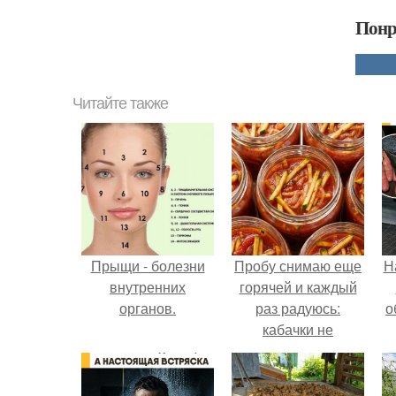
Понр
Читайте также
Прыщи - болезни
Пробу снимаю еще
Н
внутренних
горячей и каждый
органов.
раз радуюсь:
о
кабачки не
развариваются, а
соус получается
густым и