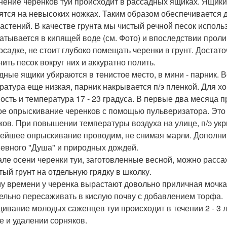
нение черенков туи происходит в рассадных ящиках. Ящик
ятся на невысоких ножках. Таким образом обеспечивается 
растений. В качестве грунта мы чистый речной песок исполь
атывается в кипящей воде (см. Фото) и впоследствии прол
осадке, не стоит глубоко помещать черенки в грунт. Достато
нить песок вокруг них и аккуратно полить.
дные ящики убираются в тенистое место, в мини - парник. В
ратура еще низкая, парник накрывается п/э пленкой. Для 
ость и температура 17 - 23 градуса. В первые два месяца п
ое опрыскивание черенков с помощью пульверизатора. Это
ков. При повышении температуры воздуха на улице, п/э ук
ейшее опрыскивание проводим, не снимая марли. Дополнит
евного "Душа" и природных дождей.
але осени черенки туи, заготовленные весной, можно расс
тый грунт на отдельную грядку в школку.
му времени у черенка вырастают довольно приличная мочка 
ельно пересаживать в кислую почву с добавлением торфа.
ивание молодых саженцев туи происходит в течении 2 - 3 л
е и удалении сорняков.