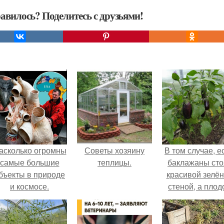
авилось? Поделитесь с друзьями!
асколько огромны
Советы хозяину
В том случае, е
самые большие
теплицы.
баклажаны сто
бъекты в природе
красивой зелё
и космосе.
стеной, а плод
почти не видно
радоваться ту
нечему.