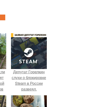
сли
Депутат Горелкин
ят
слухи о блокировке
ной
Steam в России
ов
развеял.
 -
т