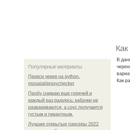
Как
В дан
черен
Популярные материалы
вариа
Прокси чекер на python.
Как р
mosajjal/proxychecker
Пробу снимаю еще горячей и
каждый раз радуюсь: кабачки не
развариваются, а соус получается
густым и пикантным.
Лучшие открытые парсеры 2022