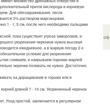
и имеют множество дренажных отверстий и
дополнительный приток кислорода в корневую
зуем. Для обеззараживания, песок
ивается 3% раствором марганцовки.
чно 1 - 1, 5 см, после чего необходимо пальцами
⇨
есной, пока существует угроза заморозков, и
хорошего укоренения черенков нужна высокая
роводится ежедневное, а в жаркую погоду 2-х
 обязательное условие для укоренения
рытие снимаем, и накрываем парники марлей.
ельно черенки поливать не нужно. Достаточно
аживать на доращивание в горшки или в
корней длиной 7 - 10 см. Укорененный черенок
ет. Уход простой, заключается в регулярном