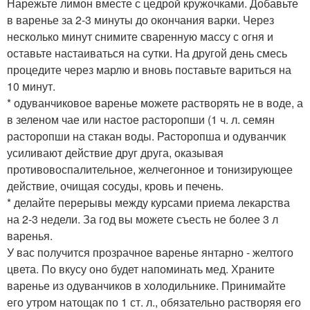
Нарежьте лимон вместе с цедрой кружочками. Добавьте
в варенье за 2-3 минуты до окончания варки. Через
несколько минут снимите сваренную массу с огня и
оставьте настаиваться на сутки. На другой день смесь
процедите через марлю и вновь поставьте вариться на
10 минут.
* одуванчиковое варенье можете растворять не в воде, а
в зеленом чае или настое расторопши (1 ч. л. семян
расторопши на стакан воды. Расторопша и одуванчик
усиливают действие друг друга, оказывая
противовоспалительное, желчегонное и тонизирующее
действие, очищая сосуды, кровь и печень.
* делайте перерывы между курсами приема лекарства
на 2-3 недели. За год вы можете съесть не более 3 л
варенья.
У вас получится прозрачное варенье янтарно - желтого
цвета. По вкусу оно будет напоминать мед. Храните
варенье из одуванчиков в холодильнике. Принимайте
его утром натощак по 1 ст. л., обязательно растворяя его