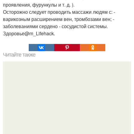
проявления, фурункулы и т. д. ).
Осторожно следует проводить массажи людям с: -
варикозным расширением вен, тромбозами вен; -
заболеваниями сердено - сосудистой системы.
Здоровье@m_Lifehack.
Читайте также
Гимнастика для сосудов: 15 упражнений, полезных при
варикозе.