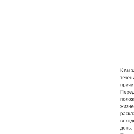
К выр
течен
причи
Перед
полож
жизне
раскл
всход
день.