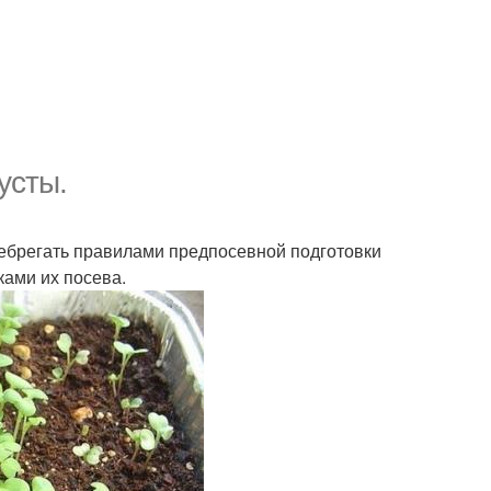
усты.
небрегать правилами предпосевной подготовки
ками их посева.