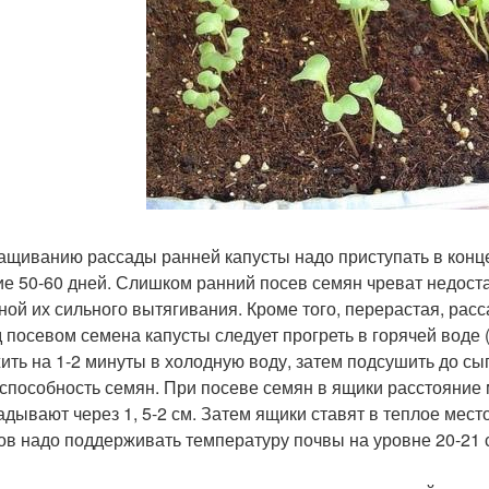
ащиванию рассады ранней капусты надо приступать в конц
ие 50-60 дней. Слишком ранний посев семян чреват недост
ной их сильного вытягивания. Кроме того, перерастая, рас
 посевом семена капусты следует прогреть в горячей воде (4
ить на 1-2 минуты в холодную воду, затем подсушить до сы
способность семян. При посеве семян в ящики расстояние 
адывают через 1, 5-2 см. Затем ящики ставят в теплое мест
ов надо поддерживать температуру почвы на уровне 20-21 с