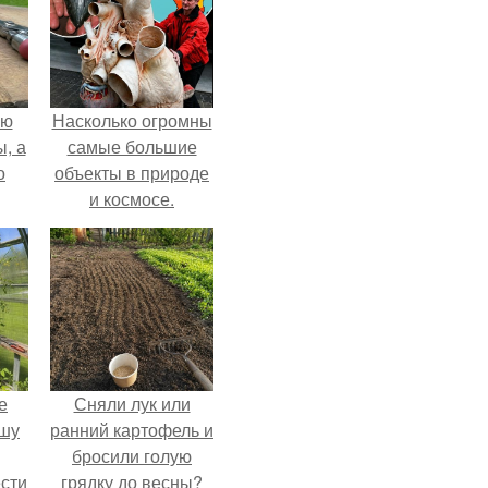
ую
Насколько огромны
, а
самые большие
о
объекты в природе
и космосе.
ная
е
Сняли лук или
ышу
ранний картофель и
бросили голую
сти
грядку до весны?