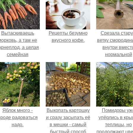
Вытаскиваешь
Рецепты безумно
Срезала стар
морковь, а там не
вкусного кофе.
ветку смородины
орнеплод, а целая
внутри вмест
семейная
нормальной
композиция: две
светлой
ноги, три руки и
сердцевины
щё какой-то хвост
оказалась чёр
сбоку.
пустота.
Яблок много -
Выкопать картошку
Помидоры уж
роде радоваться
и сразу засыпать её
упёрлись в кр
надо.
в мешки - самый
теплицы, но
быстрый способ
продолжают цве