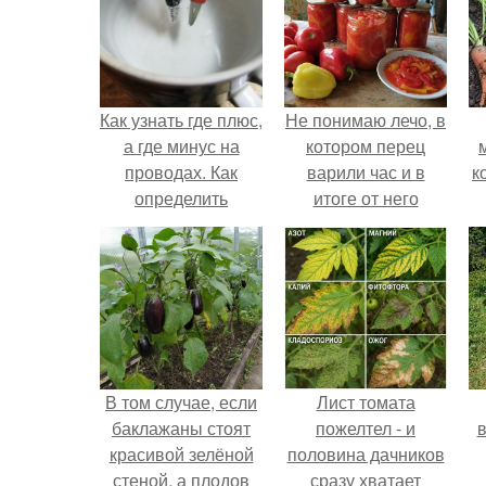
Как узнать где плюс,
Не понимаю лечо, в
а где минус на
котором перец
проводах. Как
варили час и в
к
определить
итоге от него
полярность, не
остались одни
имея приборов.
бесформенные
тряпочки.
е
В том случае, если
Лист томата
баклажаны стоят
пожелтел - и
в
красивой зелёной
половина дачников
стеной, а плодов
сразу хватает