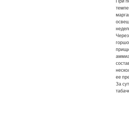
При п
темпе
марга
освещ
недел
Через
горшо
прищи
аммиа
соста
неско
ее пр
За су
табач