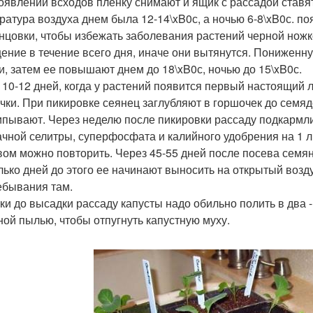
оявлении всходов пленку снимают и ящик с рассадой ставят 
ратура воздуха днем была 12-14\xB0с, а ночью 6-8\xB0с. 
нцовки, чтобы избежать заболевания растений черной ножк
ение в течение всего дня, иначе они вытянутся. Пониженну
и, затем ее повышают днем до 18\xB0с, ночью до 15\xB0с.
 10-12 дней, когда у растений появится первый настоящий 
чки. При пикировке сеянец заглубляют в горшочек до семяд
пывают. Через неделю после пикировки рассаду подкармли
чной селитры, суперфосфата и калийного удобрения на 1 л
вом можно повторить. Через 45-55 дней после посева семян 
лько дней до этого ее начинают выносить на открытый возд
ебывания там.
тки до высадки рассаду капусты надо обильно полить в два -
ной пылью, чтобы отпугнуть капустную муху.