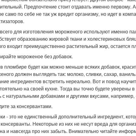
тительный. Предпочтение стоит отдавать именно первому. А
ое само по себе не так уж вредит организму, но идет в ком
тизаторов.
всего для изготовления мороженого используют именно па
бствует образованию жировой ткани и холестериновых бляш
ого входит преимущественно растительный жир, остается пл
бирайте мороженое без добавок.
 в пломбире будет как можно меньше всяких добавок, краси
еного должен выглядеть так: молоко, сливки, сахар, ваниль
ание ингредиентов встретить нереально. Вот и повод научи
тоятельно на своей кухне. Тогда вы точно будете уверены 
ь с натуральными добавками и другими вкусами, например,
едите за консервантами.
ки - это не единственный дополнительный ингредиент, кото
 консерванты. Некоторые из них не несут вреда для организ
на и навсегда про них забыть. Внимательно читайте инфор