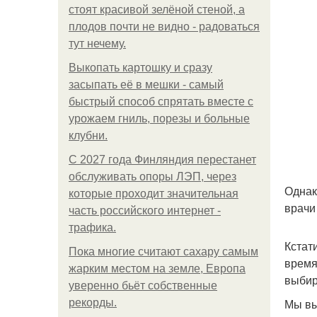
стоят красивой зелёной стеной, а
плодов почти не видно - радоваться
тут нечему.
Выкопать картошку и сразу
засыпать её в мешки - самый
быстрый способ спрятать вместе с
урожаем гниль, порезы и больные
клубни.
С 2027 года Финляндия перестанет
обслуживать опоры ЛЭП, через
Однак
которые проходит значительная
врачи
часть российского интернет -
трафика.
Кстат
Пока многие считают сахару самым
время
жарким местом на земле, Европа
выбир
уверенно бьёт собственные
Мы вы
рекорды.