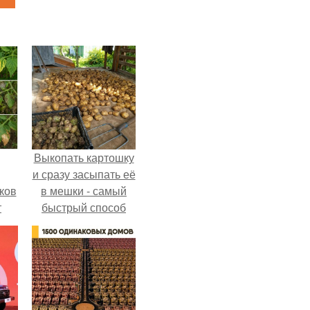
Выкопать картошку
и сразу засыпать её
ков
в мешки - самый
т
быстрый способ
спрятать вместе с
урожаем гниль,
порезы и больные
клубни.