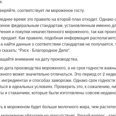
м.
оверяйте, соответствует ли мороженое госту.
леднее время это правило на второй план отходит. Однако 
еное федеральным стандартам, установленным именно для 
ления и покупки некачественного мороженого, так как произ
н продает. Как правило, подобная информация располагается
 а найти данные о соответствии стандартам не получается, т
 сказать: "Риск - Благородное Дело".
ращайте внимание на дату производства.
о дата производства мороженого, а не срок годности важны
еного может значительно отличаться. Это период от 2 недел
в ингредиентах и способах заморозки. Однако срок годност
ться в идеальных условиях. Проверить это, к сожалению, н
ты и стаканчики, которые были изготовлены совсем недавно
сть в мороженом будет больше молочного жира, чем растите
 мороженом обязательно присутствует. Другой вопрос - ка