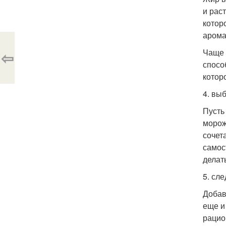
и рас
котор
арома
Чаще 
⇦
спосо
котор
4. вы
Пусть
морож
сочет
самос
делат
5. сл
Добав
еще и
рацио