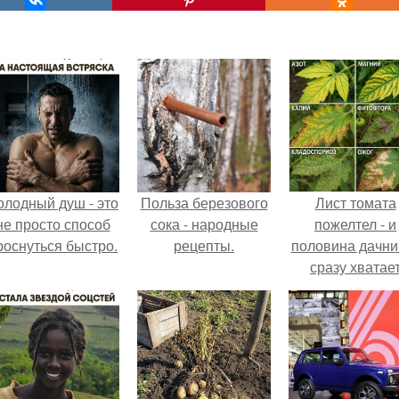
олодный душ - это
Польза березового
Лист томата
не просто способ
сока - народные
пожелтел - и
роснуться быстро.
рецепты.
половина дачни
сразу хватае
удобрение.