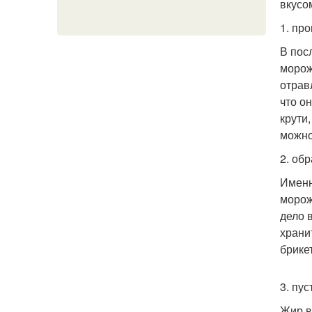
вкусо
1. пр
В пос
морож
отрав
что о
крути,
можно
2. об
Именн
морож
дело 
храни
брике
3. пу
Жир в