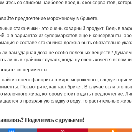
омьтесь со списком наиболее вредных консервантов, которы
давайте предпочтение мороженому в брикете.
ьные стаканчики - это очень коварный продукт. Ведь в ва
ий, а в вариантах из супермаркетов еще и консерванты, ар
мация о составе стаканчика должна быть обязательно указа
 ли вам ударная доза не особо полезных веществ? Думаем,
ать лишь в крайних случаях, когда ну очень хочется вспомни
оводите эксперименты.
 найти своего фаворита в мире мороженого, следует присл
рименты. Посмотрите, как тает брикет. В случае если это п
о молочного жира, которому стоит отдать предпочтение. Лиш
ащается в прозрачную сладкую воду, то растительные жиры
авилось? Поделитесь с друзьями!