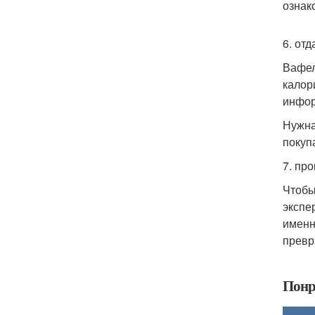
ознак
6. от
Вафел
калор
инфор
Нужна
покуп
7. пр
Чтобы
экспе
именн
превр
Понр