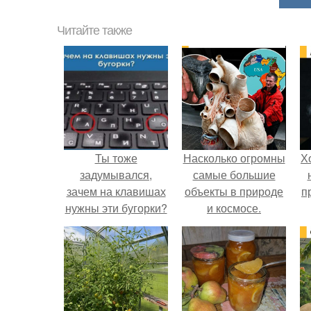
Читайте также
Ты тоже
Насколько огромны
Х
задумывался,
самые большие
зачем на клавишах
объекты в природе
п
нужны эти бугорки?
и космосе.