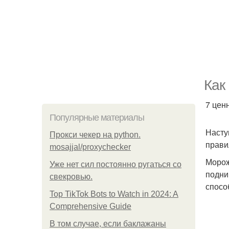
Как
7 цен
Популярные материалы
Насту
Прокси чекер на python.
прави
mosajjal/proxychecker
Морож
Уже нет сил постоянно ругаться со
подни
свекровью.
спосо
Top TikTok Bots to Watch in 2024: A
Comprehensive Guide
В том случае, если баклажаны