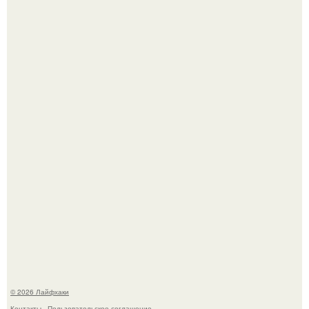
Автоваз крупнейшее обновление Lada Niva Legend за
всю историю представил.
Чем заболела груша и как ее лечить?
© 2026 Лайфхаки
Контакты
Пользовательское соглашение