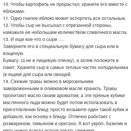
10. Чтобы картофель не прорастал, храните его вместе с
яблоками.
11. Одно гнилое яблоко может испортить все остальные.
12. Чтобы сыр не высыхал с отрезанной стороны,
намажьте ее небольшим количеством сливочного масла.
13. И еще кое-что о сыре ….
Заверните его в специальную бумагу для сыра или в
вощеную.
Бумагу, (а не в пищевую пленку), а затем положите в
пакет. Храните сыр в самых теплых частях холодильника
(в ящике для сыра или овощей.
14. Свежие травы можно в морозильнике
замороженными в оливковом масле хранить. Травы
пропитают масло своим ароматом, а эти пряные кубики
маслянного льда можно будет потом использовать в
приготовлении блюд: просто возьмите один такой кубик и
добавьте, как основу к блюду. Отлично работает с
розмарином, тимьяном и орегано. А вот укроп, базилик и
мяту нужно всегда использовать свежими.