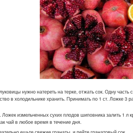
2 луковицы нужно натереть на терке, отжать сок. Одну часть 
ство в холодильнике хранить. Принимать по 1 ст. Ложке 3 ра
ст. Ложек измельченных сухих плодов шиповника залить 1 л к
как чай в любое время в течение дня.
язательно ешьте свежие гранаты, и пейте гранатовый сок.