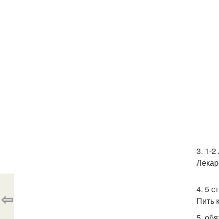
3. 1-
Лекар
4. 5 
⇦
Пить 
5. об