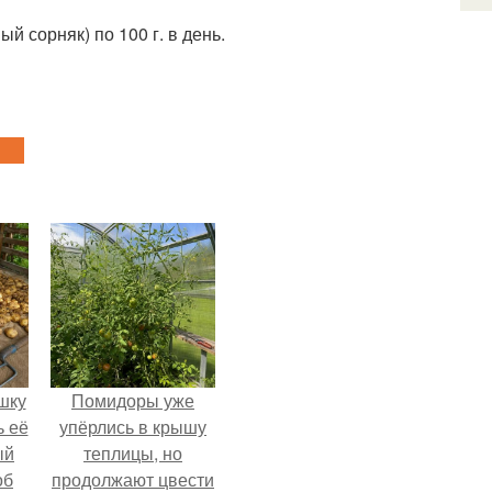
й сорняк) по 100 г. в день.
шку
Помидоры уже
ь её
упёрлись в крышу
ый
теплицы, но
об
продолжают цвести