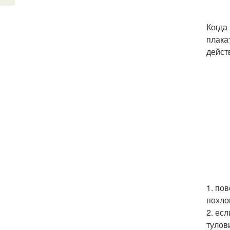
Когда
плака
дейст
1. по
похло
2. ес
тулов