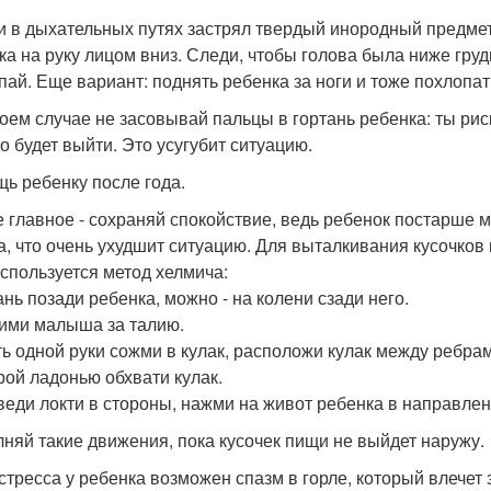
ли в дыхательных путях застрял твердый инородный предмет
ка на руку лицом вниз. Следи, чтобы голова была ниже гру
пай. Еще вариант: поднять ребенка за ноги и тоже похлопа
коем случае не засовывай пальцы в гортань ребенка: ты ри
о будет выйти. Это усугубит ситуацию.
ь ребенку после года.
 главное - сохраняй спокойствие, ведь ребенок постарше 
а, что очень ухудшит ситуацию. Для выталкивания кусочков
используется метод хелмича:
ань позади ребенка, можно - на колени сзади него.
ними малыша за талию.
сть одной руки сожми в кулак, расположи кулак между ребр
орой ладонью обхвати кулак.
зведи локти в стороны, нажми на живот ребенка в направлен
няй такие движения, пока кусочек пищи не выйдет наружу.
 стресса у ребенка возможен спазм в горле, который влечет