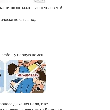
спасти жизнь маленького человека!
ктически не слышно;.
и ребенку первую помощь!
роцесс дыхания наладится.
у и похлопай 5 раз между Лопатками.