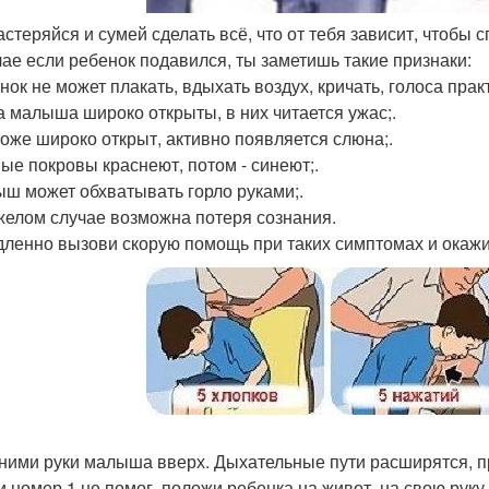
растеряйся и сумей сделать всё, что от тебя зависит, чтобы 
чае если ребенок подавился, ты заметишь такие признаки:
енок не может плакать, вдыхать воздух, кричать, голоса пра
за малыша широко открыты, в них читается ужас;.
 тоже широко открыт, активно появляется слюна;.
ные покровы краснеют, потом - синеют;.
ыш может обхватывать горло руками;.
яжелом случае возможна потеря сознания.
ленно вызови скорую помощь при таких симптомах и окаж
дними руки малыша вверх. Дыхательные пути расширятся, п
ли номер 1 не помог, положи ребенка на живот, на свою рук