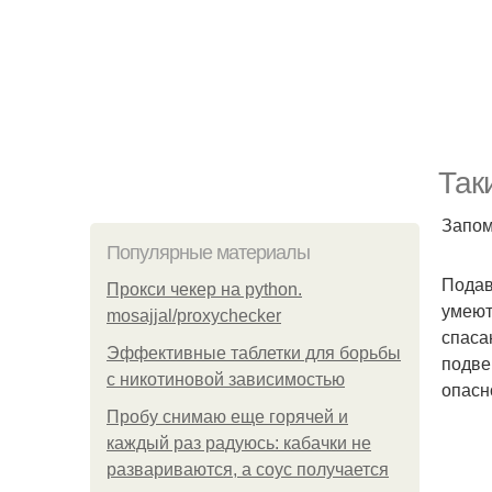
Так
Запом
Популярные материалы
Подав
Прокси чекер на python.
умеют
mosajjal/proxychecker
спаса
Эффективные таблетки для борьбы
подве
с никотиновой зависимостью
опасн
Пробу снимаю еще горячей и
каждый раз радуюсь: кабачки не
развариваются, а соус получается