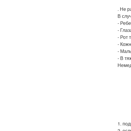
. Не 
В слу
- Реб
- Гла
- Рот
- Кож
- Мал
- В т
Немед
1. по
2. ес