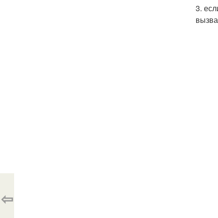
3. ес
вызва
⇦