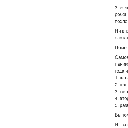
3. ес
ребен
похло
Ни в 
сложн
Помощ
Самое
паник
года 
1. вст
2. об
3. ки
4. вт
5. ра
Выпол
Из-за