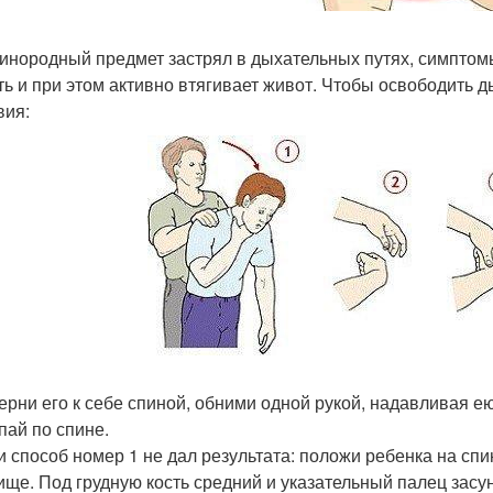
 инородный предмет застрял в дыхательных путях, симптом
ть и при этом активно втягивает живот. Чтобы освободить
вия:
верни его к себе спиной, обними одной рукой, надавливая 
пай по спине.
ли способ номер 1 не дал результата: положи ребенка на спи
ище. Под грудную кость средний и указательный палец зас