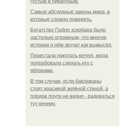
густым и пикантным.
Самые абсурдные законы мира, в
которые сложно поверить.
Богатство Пабло эскобара было
настолько огромным, что многие
истории о нём звучат как вымысел.
Перестала покупать кетчуп, когда
попробовала сделать его с
яблоками.
В том случае, если баклажаны
стоят красивой зелёной стеной, а
плодов почти не видно - радоваться
тут нечему.