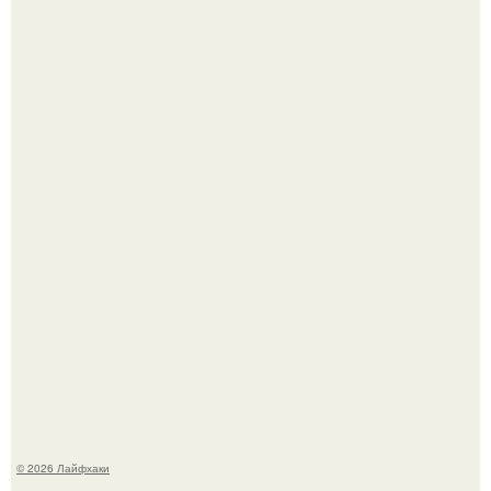
Малина отплодоносила, и многие про неё тут же забыли
до следующего лета.
Из мягких груш красивого варенья дольками не
получится.
© 2026 Лайфхаки