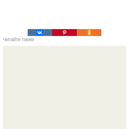
Читайте также
Командная строка интересное. Командная строка cmd,
почувствуй себя хакером.