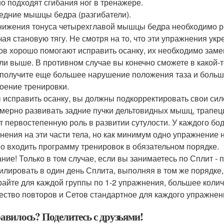
о подходят сгибания ног в тренажере.
редние мышцы бедра (разгибатели).
нижения тонуса четырехглавой мышцы бедра необходимо 
чая становую тягу. Не смотря на то, что эти упражнения у
ов хорошо помогают исправить осанку, их необходимо заме
ли выше. В противном случае вы конечно сможете в какой-т
 получите еще большее нарушение положения таза и боль
оение тренировки.
 исправить осанку, вы должны подкорректировать свои си
мерно развивать задние пучки дельтовидных мышц, трапе
т первостепенную роль в развитии сутулости. У каждого бо
нения на эти части тела, но как минимум одно упражнение 
о входить программу тренировок в обязательном порядке.
ние! Только в том случае, если вы занимаетесь по Сплит -
илировать в один день Сплита, выполняя в том же порядке,
айте для каждой группы по 1-2 упражнения, большее количе
ество повторов и Сетов стандартное для каждого упражнен
авилось? Поделитесь с друзьями!