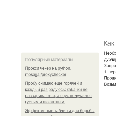
Как
Необх
дубли
Популярные материалы
Запро
Прокси чекер на python.
1. пе
mosajjal/proxychecker
Проще
Пробу снимаю еще горячей и
Возьм
каждый раз радуюсь: кабачки не
развариваются, а соус получается
густым и пикантным.
Эффективные таблетки для борьбы