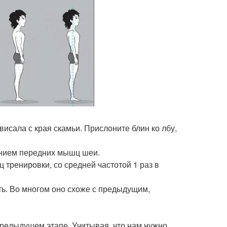
висала с края скамьи. Прислоните блин ко лбу,
ением передних мышц шеи.
 тренировки, со средней частотой 1 раз в
ь. Во многом оно схоже с предыдущим,
предыдущем этапе. Учитывая, что нам нужно