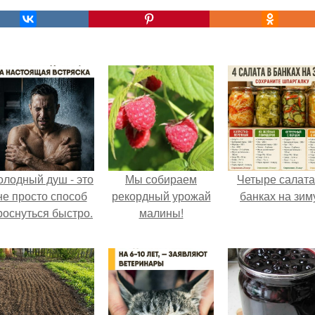
олодный душ - это
Мы собираем
Четыре салата
не просто способ
рекордный урожай
банках на зим
роснуться быстро.
малины!