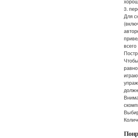
хорош
3. пе
Для с
(вклю
автор
приве
всего
Постр
Чтобы
равно
играю
упраж
должн
Внима
скомп
Выбир
Колич
Понр