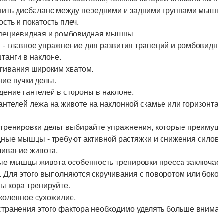
нить дисбаланс между передними и задними группами мышц,
ость и покатость плеч.
апециевидная и ромбовидная мышцы.
 - главное упражнение для развития трапеций и ромбовид
штанги в наклоне.
гивания широким хватом.
ние пучки дельт.
дение гантелей в стороны в наклоне.
гантелей лежа на животе на наклонной скамье или горизонта
 тренировки дельт выбирайте упражнения, которые преимущ
удные мышцы - требуют активной растяжки и снижения силов
ивание живота.
сые мышцы живота особенность тренировки пресса заключа
 Для этого выполняются скручивания с поворотом или бок
 кора тренируйте.
дколенное сухожилие.
странения этого фактора необходимо уделять больше внима