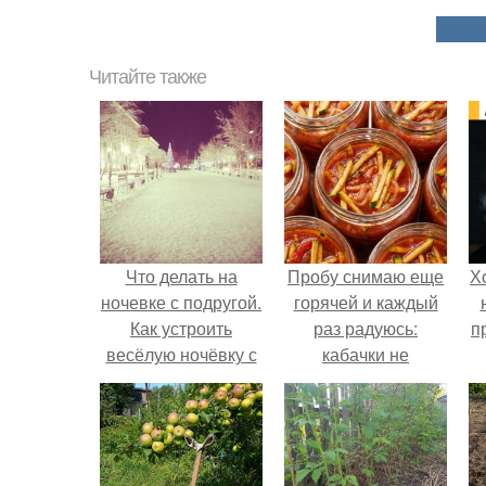
Читайте также
Что делать на
Пробу снимаю еще
Х
ночевке с подругой.
горячей и каждый
Как устроить
раз радуюсь:
п
весёлую ночёвку с
кабачки не
подружками
развариваются, а
соус получается
густым и
пикантным.