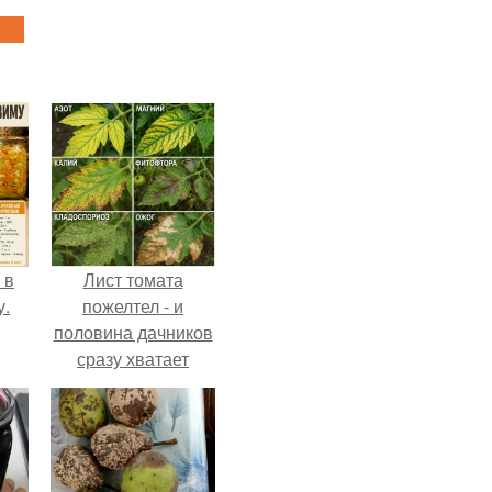
 в
Лист томата
у.
пожелтел - и
половина дачников
сразу хватает
удобрение.