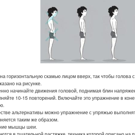
 на горизонтальную скамью лицом вверх, так чтобы голова с
казано на рисунке.
нно начинайте движения головой, поднимая блин напряж
няйте 10-15 повторений. Включайте это упражнение в конец
ю.
естве альтернативы можно упражнение с упряжью выполнят
няется таким же образом.
дние мышцы шеи.
ются в тщательной растяжке, техника которой описано на 