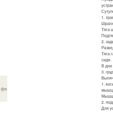
устра
Сутул
1. тр
Шраги
Тяга 
Подтя
2. зад
Разве
Тяга 
сидя.
В дни
3. гр
Выпяч
1. ко
⇦
мышц.
Мышцы
2. по
Для у