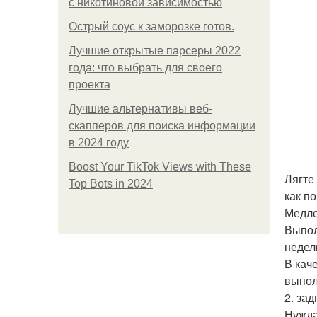
с никотиновой зависимостью
Острый соус к заморозке готов.
Лучшие открытые парсеры 2022
года: что выбрать для своего
проекта
Лучшие альтернативы веб-
скапперов для поиска информации
в 2024 году
Boost Your TikTok Views with These
Лягте
Top Bots in 2024
как по
Медле
Выпол
недел
В кач
выпол
2. за
Нужда