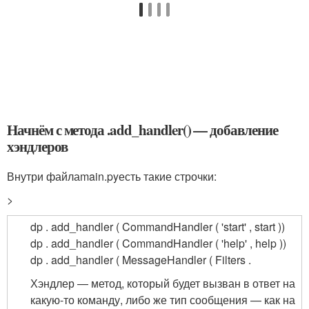
Начнём с метода .add_handler() — добавление
хэндлеров
Внутри файла
main.py
есть такие строчки:
>
dp . add_handler ( CommandHandler ( 'start' , start ))
dp . add_handler ( CommandHandler ( 'help' , help ))
dp . add_handler ( MessageHandler ( Filters .
Хэндлер — метод, который будет вызван в ответ на
какую-то команду, либо же тип сообщения — как на