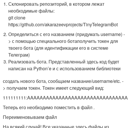
Склонировать репозиторий, в котором лежат
необходимые файлы:
git clone
https://github.com/akarazeevprojects/TinyTelegramBot
Определиться с его названием (придумать username) -
> с помощью специального ботаполучить токен для
твоего бота (для идентификации его в системе
Телеграм)
Реализовать бота. Представленный здесь код будет
написан на Python’e и с использованием библиотеки
создать нового бота, сообщаем название/username/etc. -
> получаем токен. Токен имеет следующий вид:
111111111:AAAAAAAAAAAAAAAAAAAAAAAAAAAAAAA
Теперь его необходимо поместить в файл
.
Переименовываем файл
На всякий случай! Все указанные здесь файлы из