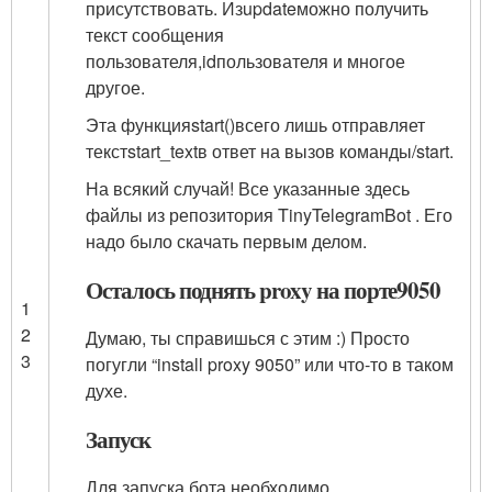
присутствовать. Из
update
можно получить
текст сообщения
пользователя,
id
пользователя и многое
другое.
Эта функция
start()
всего лишь отправляет
текст
start_text
в ответ на вызов команды
/start
.
На всякий случай! Все указанные здесь
файлы из репозитория
TinyTelegramBot
. Его
надо было скачать первым делом.
Осталось поднять proxy на порте
9050
1
2
Думаю, ты справишься с этим :) Просто
3
погугли “install proxy 9050” или что-то в таком
духе.
Запуск
Для запуска бота необходимо