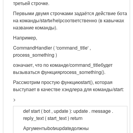
третьей строчке.
Первыми двумя строчками задаётся действие бота
на команды
/start
и
/help
соответственно (в кавычках
название команды).
Например,
CommandHandler ( 'command_title' ,
process_something )
означает, что по команде
/command_title
будет
вызываться функция
process_something()
.
Рассмотрим простую функцию
start()
, которая
выступает в качестве хэндлера для команды
/start
:
>
def start ( bot , update ): update . message .
reply_text ( start_text ) return
Аргументы
bot
и
update
должны