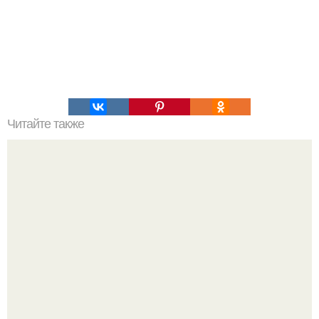
Читайте также
Цвета сигнальных ракет и их значение. Значение цвета
сигнальных патронов и ракет, вдруг кому пригодится.