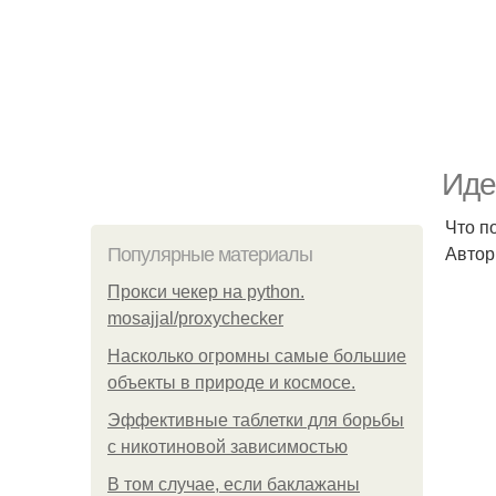
Иде
Что п
Автор
Популярные материалы
Прокси чекер на python.
mosajjal/proxychecker
Насколько огромны самые большие
объекты в природе и космосе.
Эффективные таблетки для борьбы
с никотиновой зависимостью
В том случае, если баклажаны