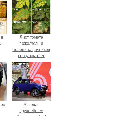
 в
Лист томата
у.
пожелтел - и
половина дачников
сразу хватает
удобрение.
том
Автоваз
крупнейшее