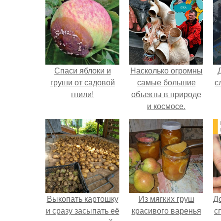
Спаси яблоки и
Насколько огромны
груши от садовой
самые большие
с
гнили!
объекты в природе
и космосе.
Выкопать картошку
Из мягких груш
Д
и сразу засыпать её
красивого варенья
с