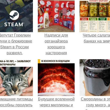
Депутат Горелкин
Надписи для
Четыре салата
лухи о блокировке
органайзера
банках на зим
Steam в России
хорошего
развеял.
настроения
распечатать. Идеи
"Органайзеров
Хорошего
Настроения" с
примерами
подарочков.
омашние питомцы
Будущее вселенной
Смородины в э
пособны продлить
через миллионы и
году много, а