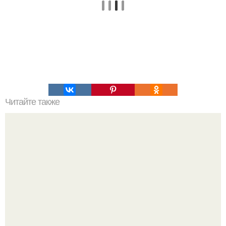
Читайте также
Спаси яблоки и груши от садовой гнили!