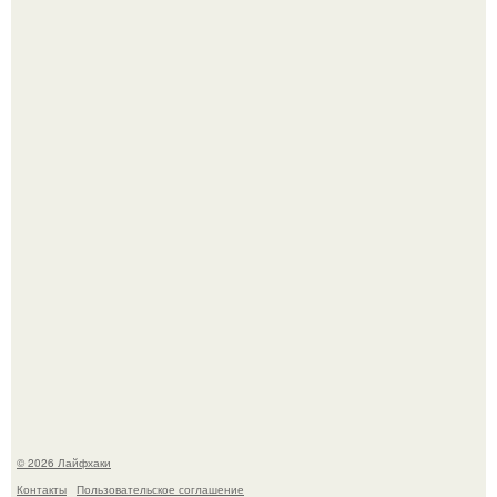
Чем заболела груша и как ее лечить?
Академик ран Онищенко призвал россиян не ездить
отдыхать за границу: "Зачем Ездить в Турцию, Когда у
нас в Стране Есть Практически все".
© 2026 Лайфхаки
Контакты
Пользовательское соглашение