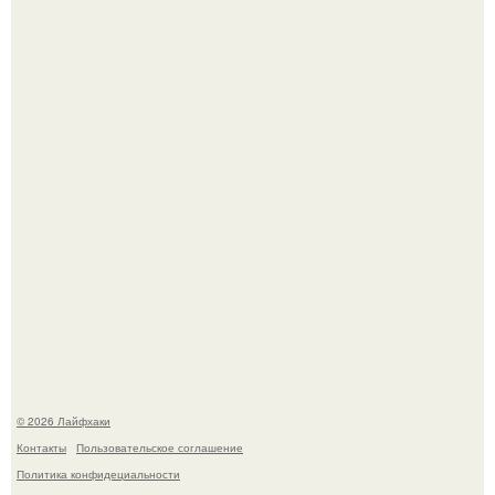
Четыре салата в банках на зиму.
Яблок много - вроде радоваться надо.
© 2026 Лайфхаки
Контакты
Пользовательское соглашение
Политика конфидециальности