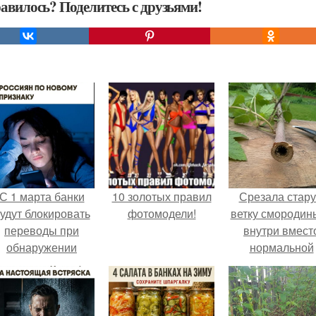
авилось? Поделитесь с друзьями!
С 1 марта банки
10 золотых правил
Срезала стар
удут блокировать
фотомодели!
ветку смородины
переводы при
внутри вмест
обнаружении
нормальной
вируса.
светлой
сердцевины
оказалась чёр
пустота.