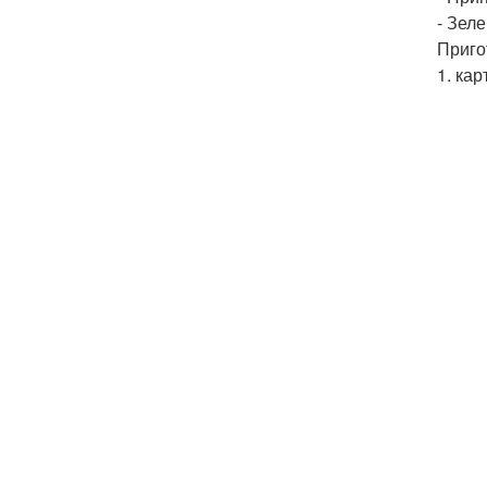
- Зеле
Приго
1. ка