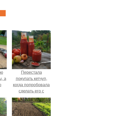
ую
Перестала
, а
покупать кетчуп,
о
когда попробовала
сделать его с
яблоками.
ная