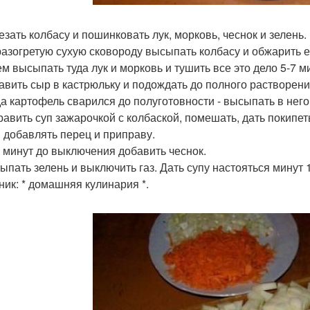
езать колбасу и пошинковать лук, морковь, чеснок и зелень.
 разогретую сухую сковороду высыпать колбасу и обжарить е
ем высыпать туда лук и морковь и тушить все это дело 5-7 м
бавить сыр в кастрюльку и подождать до полного растворени
гда картофель сварился до полуготовности - высыпать в него
править суп зажарочкой с колбаской, помешать, дать покипет
и добавлять перец и приправу.
 5 минут до выключения добавить чеснок.
сыпать зелень и выключить газ. Дать супу настояться минут 
ник: * домашняя кулинария *.