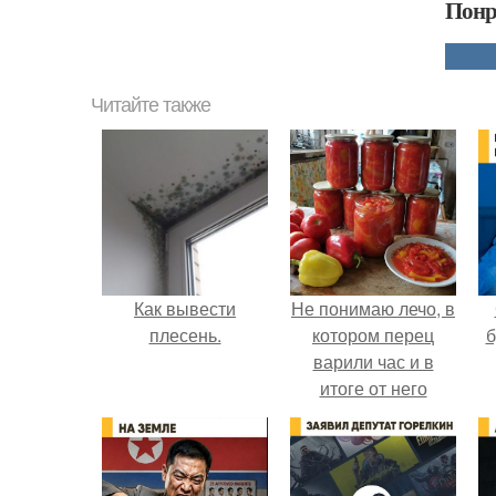
Понр
Читайте также
Как вывести
Не понимаю лечо, в
плесень.
котором перец
б
варили час и в
итоге от него
остались одни
бесформенные
тряпочки.