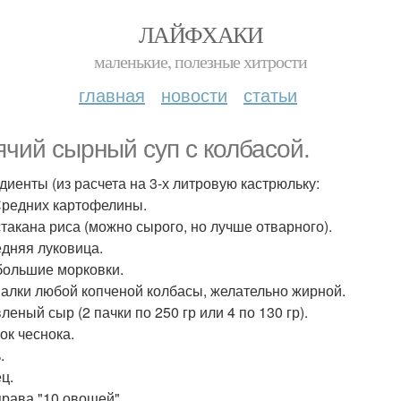
ЛАЙФХАКИ
маленькие, полезные хитрости
главная
новости
статьи
ячий сырный суп с колбасой.
диенты (из расчета на 3-х литровую кастрюльку:
 Средних картофелины.
 стакана риса (можно сырого, но лучше отварного).
едняя луковица.
ебольшие морковки.
 Палки любой копченой колбасы, желательно жирной.
леный сыр (2 пачки по 250 гр или 4 по 130 гр).
бок чеснока.
.
ц.
права "10 овощей".