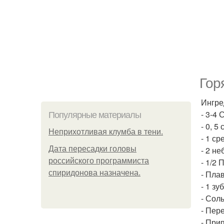
Гор
Ингре
- 3-4
Популярные материалы
- 0, 5
Неприхотливая клумба в тени.
- 1 ср
Дата пересадки головы
- 2 н
российского программиста
- 1/2
спиридонова назначена.
- Плав
- 1 зу
- Соль
- Пере
- При