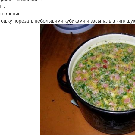
нь.
товление:
ртошку порезать небольшими кубиками и засыпать в кипящую