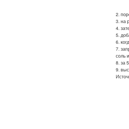
2. пор
3. на
4. зат
5. до
6. ко
7. за
соль 
8. за
9. вы
Источ