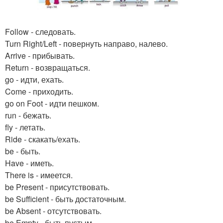
Follow - следовать.
Turn Right/Left - повернуть направо, налево.
Arrive - прибывать.
Return - возвращаться.
go - идти, ехать.
Come - приходить.
go on Foot - идти пешком.
run - бежать.
fly - летать.
Ride - скакать/ехать.
be - быть.
Have - иметь.
There is - имеется.
be Present - присутствовать.
be Sufficient - быть достаточным.
be Absent - отсутствовать.
be Empty - быть пустым.