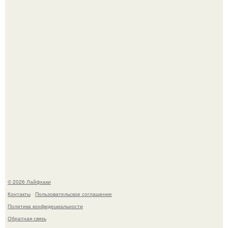
самой реальности.
Академик ран Онищенко призвал россиян не ездить
отдыхать за границу: "Зачем Ездить в Турцию, Когда у
нас в Стране Есть Практически все".
© 2026 Лайфхаки
Контакты
Пользовательское соглашение
Политика конфидециальности
Обратная связь